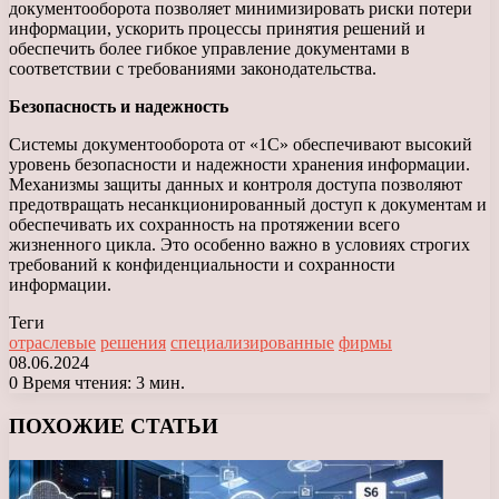
документооборота позволяет минимизировать риски потери
информации, ускорить процессы принятия решений и
обеспечить более гибкое управление документами в
соответствии с требованиями законодательства.
Безопасность и надежность
Системы документооборота от «1С» обеспечивают высокий
уровень безопасности и надежности хранения информации.
Механизмы защиты данных и контроля доступа позволяют
предотвращать несанкционированный доступ к документам и
обеспечивать их сохранность на протяжении всего
жизненного цикла. Это особенно важно в условиях строгих
требований к конфиденциальности и сохранности
информации.
Теги
отраслевые
решения
специализированные
фирмы
08.06.2024
0
Время чтения: 3 мин.
Facebook
X
LinkedIn
Tumblr
Pinterest
Reddit
Вконтакте
Одноклассники
Messenger
Messenger
WhatsApp
Telegram
Viber
ПОХОЖИЕ СТАТЬИ