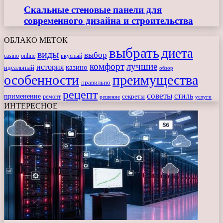
Скальные стеновые панели для
современного дизайна и строительства
ОБЛАКО МЕТОК
выбрать
диета
виды
выбор
casino
online
вкусный
комфорт
лучшие
история
казино
идеальный
обзор
особенности
преимущества
правильно
рецепт
советы
стиль
применение
ремонт
секреты
решение
услуги
ИНТЕРЕСНОЕ