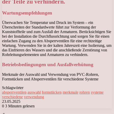
der Teile zu verhindern.
Wartungsempfehlungen
Überwachen Sie Temperatur und Druck im System – ein
Überschreiten der Standardwerte führt zur Verformung der
Kunststoffteile und zum Ausfall der Armaturen. Berücksichtigen Sie
bei der Installation die Durchflussrichtung und sorgen Sie für einen
einfachen Zugang zu den Absperrventilen für eine rechtzeitige
Wartung. Verwenden Sie in der kalten Jahreszeit eine Isolierung, um
das Einfrieren des Wassers und die anschließende Zerstörung von
Rohrleitungselementen und Armaturen zu verhindern.
Betriebsbedingungen und Ausfallverhütung
Merkmale der Auswahl und Verwendung von PVC-Rohren,
Formstücken und Absperrventilen für verschiedene Systeme
Schlagwörter
absperrventilen
auswahl
formstücken
merkmale
rohren
systeme
verschiedene
verwendung
23.05.2025
0
3 Minuten gelesen
Facebook
X
LinkedIn
Tumblr
Pinterest
Reddit
VKontakte
Odnoklassniki
Messenger
Messenger
WhatsApp
Telegram
Viber