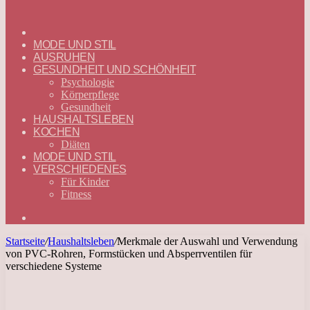
ГЛАВНАЯ
—
MODE UND STIL
DEUTSCH
AUSRUHEN
GESUNDHEIT UND SCHÖNHEIT
Psychologie
Körperpflege
Gesundheit
HAUSHALTSLEBEN
KOCHEN
Diäten
MODE UND STIL
VERSCHIEDENES
Für Kinder
Fitness
Suchen
nach
Startseite
/
Haushaltsleben
/
Merkmale der Auswahl und Verwendung
von PVC-Rohren, Formstücken und Absperrventilen für
verschiedene Systeme