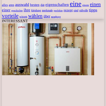
eine
einen
auswahl
eigenschaften
besten
alles
arten
diät
einem
tipps
einer
ihre
rezept
kleidung
merkmale
sind
stilvolle
geschichte
perfekte
vorteile
wählen
über
wissen
комфорт
INTERESSANT