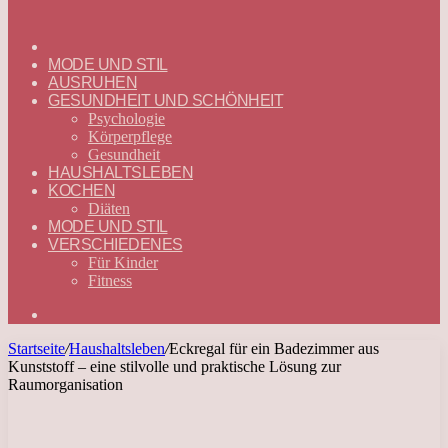
ГЛАВНАЯ
—
MODE UND STIL
DEUTSCH
AUSRUHEN
GESUNDHEIT UND SCHÖNHEIT
Psychologie
Körperpflege
Gesundheit
HAUSHALTSLEBEN
KOCHEN
Diäten
MODE UND STIL
VERSCHIEDENES
Für Kinder
Fitness
Suchen
nach
Startseite
/
Haushaltsleben
/
Eckregal für ein Badezimmer aus
Kunststoff – eine stilvolle und praktische Lösung zur
Raumorganisation