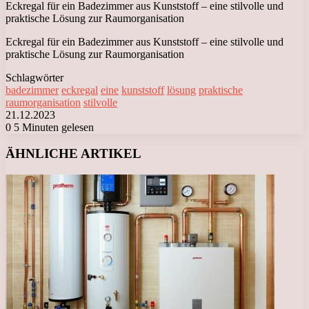
Eckregal für ein Badezimmer aus Kunststoff – eine stilvolle und
praktische Lösung zur Raumorganisation
Eckregal für ein Badezimmer aus Kunststoff – eine stilvolle und
praktische Lösung zur Raumorganisation
Schlagwörter
badezimmer
eckregal
eine
kunststoff
lösung
praktische
raumorganisation
stilvolle
21.12.2023
0
5 Minuten gelesen
Facebook
X
LinkedIn
Tumblr
Pinterest
Reddit
VKontakte
Odnoklassniki
Messenger
Messenger
WhatsApp
Telegram
Viber
ÄHNLICHE ARTIKEL