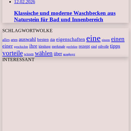
12.02.2026
Klassische und moderne Waschbecken aus
Naturstein für Bad und Innenbereich
SCHLAGWORTWOLKE
eine
einen
auswahl
eigenschaften
besten
alles
arten
diät
einem
tipps
einer
ihre
rezept
kleidung
merkmale
sind
stilvolle
geschichte
perfekte
vorteile
wählen
über
wissen
комфорт
INTERESSANT