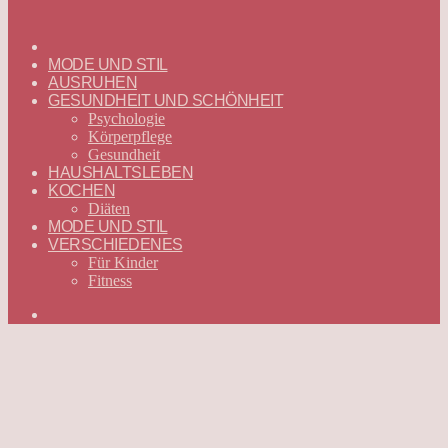
ГЛАВНАЯ
—
MODE UND STIL
DEUTSCH
AUSRUHEN
GESUNDHEIT UND SCHÖNHEIT
Psychologie
Körperpflege
Gesundheit
HAUSHALTSLEBEN
KOCHEN
Diäten
MODE UND STIL
VERSCHIEDENES
Für Kinder
Fitness
Suchen
nach