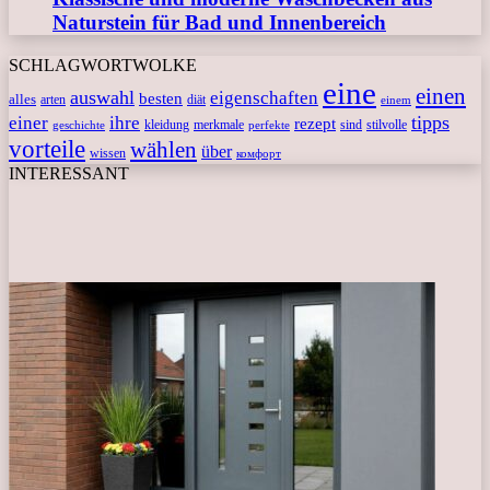
Naturstein für Bad und Innenbereich
SCHLAGWORTWOLKE
eine
einen
auswahl
eigenschaften
besten
alles
arten
diät
einem
tipps
einer
ihre
rezept
kleidung
merkmale
sind
stilvolle
geschichte
perfekte
vorteile
wählen
über
wissen
комфорт
INTERESSANT