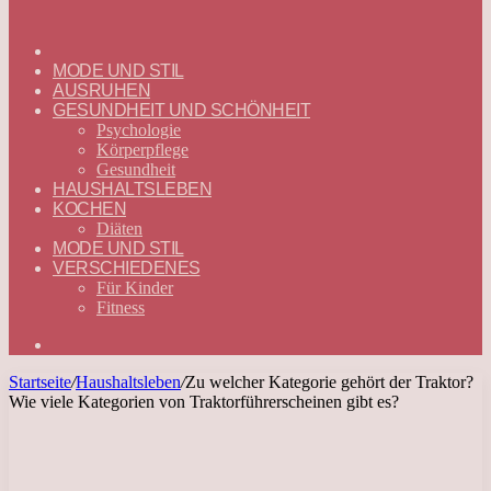
ГЛАВНАЯ
—
MODE UND STIL
DEUTSCH
AUSRUHEN
GESUNDHEIT UND SCHÖNHEIT
Psychologie
Körperpflege
Gesundheit
HAUSHALTSLEBEN
KOCHEN
Diäten
MODE UND STIL
VERSCHIEDENES
Für Kinder
Fitness
Suchen
nach
Startseite
/
Haushaltsleben
/
Zu welcher Kategorie gehört der Traktor?
Wie viele Kategorien von Traktorführerscheinen gibt es?