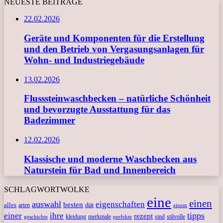
NEUESTE BEITRÄGE
22.02.2026
Geräte und Komponenten für die Erstellung
und den Betrieb von Vergasungsanlagen für
Wohn- und Industriegebäude
13.02.2026
Flusssteinwaschbecken – natürliche Schönheit
und bevorzugte Ausstattung für das
Badezimmer
12.02.2026
Klassische und moderne Waschbecken aus
Naturstein für Bad und Innenbereich
SCHLAGWORTWOLKE
eine
einen
auswahl
eigenschaften
besten
alles
arten
diät
einem
tipps
einer
ihre
rezept
kleidung
merkmale
sind
stilvolle
geschichte
perfekte