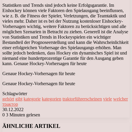
Statistiken und Trends sind jedoch keine Erfolgsgarantie. Im
Eishockey können viele Faktoren den Spielausgang beeinflussen,
wie z. B. die Fitness der Spieler, Verletzungen, die Teamtaktik und
vieles mehr. Daher ist es bei der Nutzung kostenloser Eishockey-
Vorhersagen wichtig, weitere Faktoren zu berücksichtigen und alle
möglichen Szenarien in Betracht zu ziehen. Generell ist die Analyse
von Statistiken und Trends in Hockeyspielen ein wichtiger
Bestandteil der Prognoseerstellung und kann die Wahrscheinlichkeit
einer erfolgreichen Vorhersage des Spielausgangs erhöhen. Man
sollte jedoch bedenken, dass Hockey ein dynamisches Spiel ist und
niemand eine hundertprozentige Garantie für den Ausgang geben
kann. Genaue Hockey-Vorhersagen für heute
Genaue Hockey-Vorhersagen für heute
Genaue Hockey-Vorhersagen für heute
Schlagwörter
gehört
gibt
kategorie
kategorien
traktorführerscheinen
viele
welcher
трактор
30.12.2022
0
3 Minuten gelesen
Facebook
X
LinkedIn
Tumblr
Pinterest
Reddit
VKontakte
Odnoklassniki
Messenger
Messenger
WhatsApp
Telegram
Viber
ÄHNLICHE ARTIKEL