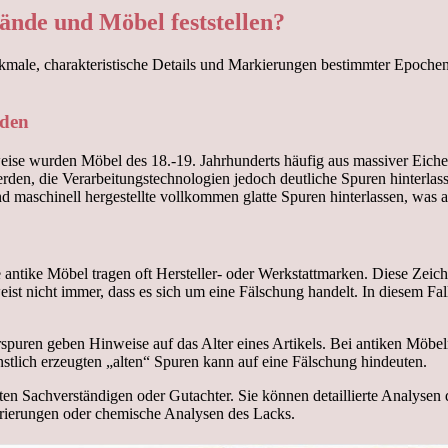
tände und Möbel feststellen?
erkmale, charakteristische Details und Markierungen bestimmter Epochen
.
oden
weise wurden Möbel des 18.-19. Jahrhunderts häufig aus massiver Eiche
rden, die Verarbeitungstechnologien jedoch deutliche Spuren hinterlas
 maschinell hergestellte vollkommen glatte Spuren hinterlassen, was 
antike Möbel tragen oft Hersteller- oder Werkstattmarken. Diese Zei
t nicht immer, dass es sich um eine Fälschung handelt. In diesem Fall
urspuren geben Hinweise auf das Alter eines Artikels. Bei antiken Möb
nstlich erzeugten „alten“ Spuren kann auf eine Fälschung hindeuten.
rten Sachverständigen oder Gutachter. Sie können detaillierte Analysen
taurierungen oder chemische Analysen des Lacks.