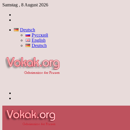
Samstag , 8 August 2026
Anmelden
Skin
umschalten
Deutsch
Русский
English
Deutsch
Menü
Skin
umschalten