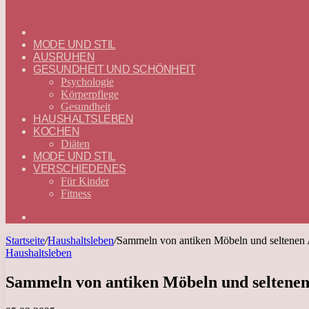
ГЛАВНАЯ
—
MODE UND STIL
DEUTSCH
AUSRUHEN
GESUNDHEIT UND SCHÖNHEIT
Psychologie
Körperpflege
Gesundheit
HAUSHALTSLEBEN
KOCHEN
Diäten
MODE UND STIL
VERSCHIEDENES
Für Kinder
Fitness
Suchen
nach
Startseite
/
Haushaltsleben
/
Sammeln von antiken Möbeln und seltenen 
Haushaltsleben
Sammeln von antiken Möbeln und seltenen