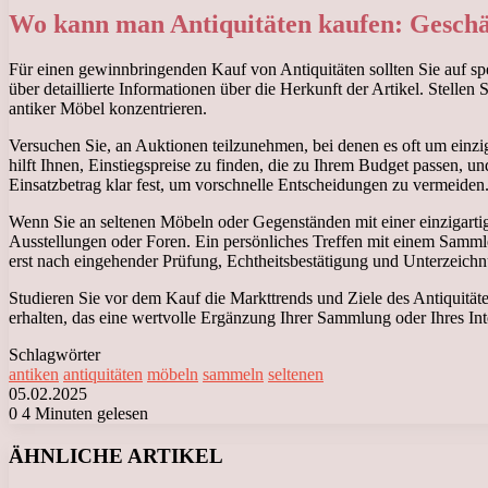
Wo kann man Antiquitäten kaufen: Geschä
Für einen gewinnbringenden Kauf von Antiquitäten sollten Sie auf spez
über detaillierte Informationen über die Herkunft der Artikel. Stell
antiker Möbel konzentrieren.
Versuchen Sie, an Auktionen teilzunehmen, bei denen es oft um einzi
hilft Ihnen, Einstiegspreise zu finden, die zu Ihrem Budget passen, 
Einsatzbetrag klar fest, um vorschnelle Entscheidungen zu vermeiden
Wenn Sie an seltenen Möbeln oder Gegenständen mit einer einzigartige
Ausstellungen oder Foren. Ein persönliches Treffen mit einem Sammle
erst nach eingehender Prüfung, Echtheitsbestätigung und Unterzeic
Studieren Sie vor dem Kauf die Markttrends und Ziele des Antiquitätena
erhalten, das eine wertvolle Ergänzung Ihrer Sammlung oder Ihres Inter
Schlagwörter
antiken
antiquitäten
möbeln
sammeln
seltenen
05.02.2025
0
4 Minuten gelesen
Facebook
X
LinkedIn
Tumblr
Pinterest
Reddit
VKontakte
Odnoklassniki
Messenger
Messenger
WhatsApp
Telegram
Viber
ÄHNLICHE ARTIKEL