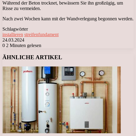
Während der Beton trocknet, bewässern Sie ihn großzügig, um
Risse zu vermeiden.
Nach zwei Wochen kann mit der Wandverlegung begonnen werden.
Schlagwörter
installieren
streifenfundament
24.03.2024
0
2 Minuten gelesen
Facebook
X
LinkedIn
Tumblr
Pinterest
Reddit
VKontakte
Odnoklassniki
Messenger
Messenger
WhatsApp
Telegram
Viber
ÄHNLICHE ARTIKEL