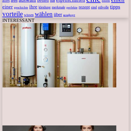
auswahl
eigenschaften
besten
alles
arten
diät
einem
tipps
einer
ihre
rezept
kleidung
merkmale
sind
stilvolle
geschichte
perfekte
vorteile
wählen
über
wissen
комфорт
INTERESSANT