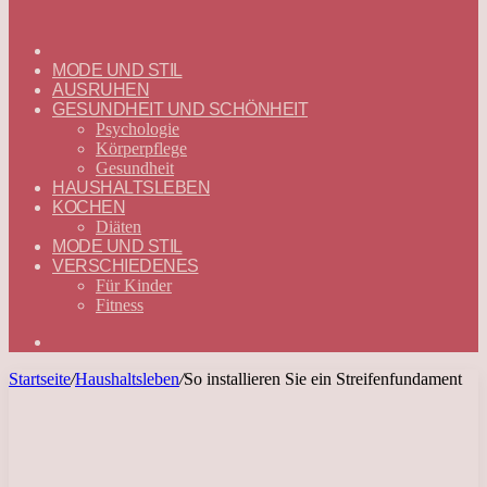
ГЛАВНАЯ
—
MODE UND STIL
DEUTSCH
AUSRUHEN
GESUNDHEIT UND SCHÖNHEIT
Psychologie
Körperpflege
Gesundheit
HAUSHALTSLEBEN
KOCHEN
Diäten
MODE UND STIL
VERSCHIEDENES
Für Kinder
Fitness
Suchen
nach
Startseite
/
Haushaltsleben
/
So installieren Sie ein Streifenfundament