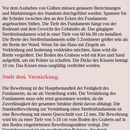
Vor dem Ausheben von Gräben müssen genauere Berechnungen
und Markierungen des Standorts durchgeführt werden. Spannen Sie
die Schnüre zwischen den an den Ecken des Fundaments
angebrachten Stiften. Die Tiefe des Fundaments hängt von der
Bodenart und dem Gewicht des Gebäudes ab. Das gängigste
Streifenfundament wird in einer Tiefe von 60 bis 80 cm installiert.
Die Breite des Streifenfundaments sollte 5 Zentimeter größer sein als
die Breite der Wand. Wenn Sie das Haus mit Ziegeln als
Verkleidung und Isolierung verkleiden möchten, dann wird die
Breite vergrößert. Der Boden des Grabens wird mit Kies und Sand
aufgefüllt, um ein Polster zu schaffen. Die Dicke des Kissens beträgt
10 cm. Das Kissen muss sorgfältig verdichtet werden.
Stufe drei. Verstärkung.
Die Bewehrung ist der Hauptbestandteil der Festigkeit des
Fundaments, da sie als Versteifung wirkt. Die Verstärkung des
Fundaments muss sehr ernst genommen werden, da die
Zuverlässigkeit der gesamten Struktur direkt davon abhängt. Die
Standardbewehrung zur Verstärkung eines Streifenfundaments ist
eine Bewehrung mit einem Querschnitt von 12 mm. Die Bewehrung
wird bis zu einer Tiefe von 5-10 cm vom Boden des Grabens auf in
den Boden eingetriebenen Bewehrungsstäben verlegt. Der
Verstärkungsgurt ist ein quadratischer Rahmen, der durch