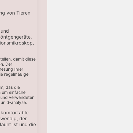
 und
Röntgengeräte.
tionsmikroskop,
tellen, damit diese
en. Der
nesung Ihrer
die regelmäßige
em, das die
h um einfache
n und verwendeten
un d-analyse.
d komfortable
twendig, der
launt ist und die