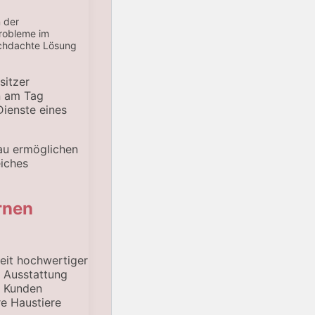
n der
Probleme im
chdachte Lösung
sitzer
n am Tag
Dienste eines
eau ermöglichen
eiches
rnen
keit hochwertiger
e Ausstattung
. Kunden
re Haustiere