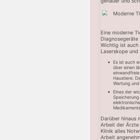
genauer und schn
Eine moderne Tie
Diagnosegeräte 
Wichtig ist auch
Laserskope und v
Es ist auch w
über einen l
einwandfreie 
Haustiere. D
Wartung und K
Eines der wic
Speicherung 
elektronisch
Medikamente
Darüber hinaus 
Arbeit der Ärzte
Klinik alles Not
Arbeit angenehm 