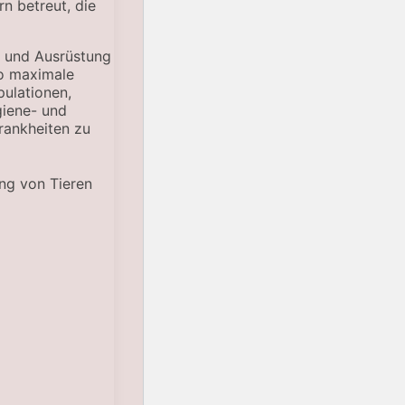
n betreut, die
e und Ausrüstung
so maximale
pulationen,
giene- und
rankheiten zu