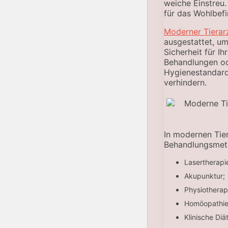
weiche Einstreu.
für das Wohlbefi
Moderner Tierar
ausgestattet, u
Sicherheit für I
Behandlungen ode
Hygienestandard
verhindern.
In modernen Tie
Behandlungsmeth
Lasertherapi
Akupunktur;
Physiotherap
Homöopathie
Klinische Diät