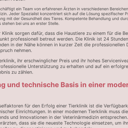
eschäftigt ein Team von erfahrenen Ärzten in verschiedenen Bereiche
zin. Jeder Spezialist konzentriert sich auf die Lösung spezifischer 
g mit der Gesundheit des Tieres. Kompetente Behandlung und dur
stehen bei uns an erster Stelle.
r Klinik sorgen dafür, dass die Haustiere zu einem für die Be
nkt professionell betreut werden. Die Klinik ist 24 Stunde
den in der Nähe können in kurzer Zeit die professionellen 
nspruch nehmen.
rklinik, ihr erschwinglicher Preis und ihr hohes Serviceniv
professionelle Unterstützung zu erhalten und auf ein erfolgr
bnis zu zählen.
g und technische Basis in einer mode
selfaktoren für den Erfolg einer Tierklinik ist die Verfügbar
ischer Einrichtungen. In einer modernen Tierklinik muss di
ends und Innovationen in der Veterinärmedizin entsprechen
rärzten, dass sie die neueste Technologie einsetzen, um ih