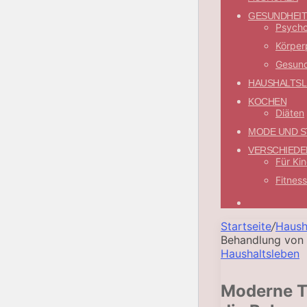
GESUNDHEIT
Psycho
Körper
Gesund
HAUSHALTSL
KOCHEN
Diäten
MODE UND S
VERSCHIEDE
Für Ki
Fitness
Suchen
nach
Startseite
/
Haush
Behandlung von 
Haushaltsleben
Moderne Ti