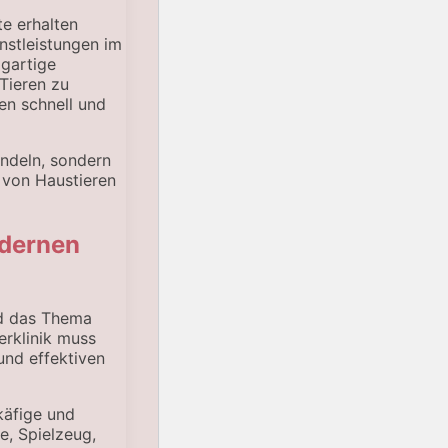
te erhalten
nstleistungen im
igartige
Tieren zu
en schnell und
andeln, sondern
 von Haustieren
odernen
rd das Thema
erklinik muss
und effektiven
käfige und
e, Spielzeug,