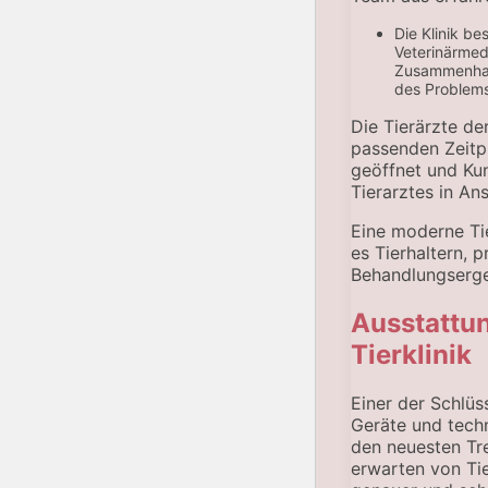
Die Klinik b
Veterinärmedi
Zusammenhan
des Problems 
Die Tierärzte de
passenden Zeitpu
geöffnet und Kun
Tierarztes in A
Eine moderne Tie
es Tierhaltern, 
Behandlungserge
Ausstattun
Tierklinik
Einer der Schlüs
Geräte und techn
den neuesten Tr
erwarten von Tie