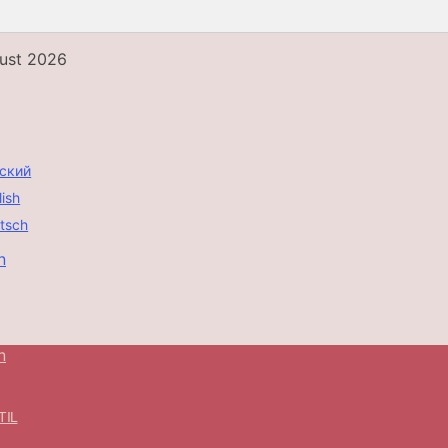
ust 2026
ский
lish
tsch
TIL