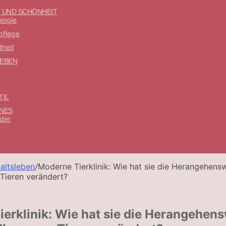
 UND SCHÖNHEIT
logie
pflege
heit
EBEN
TIL
NES
nder
altsleben
/
Moderne Tierklinik: Wie hat sie die Herangehensw
Tieren verändert?
erklinik: Wie hat sie die Herangehen