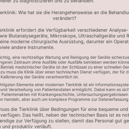
eller zu diagnostizieren und zu behandeln.
rklinik erfordert die Verfügbarkeit verschiedener Analyse-
wie Blutanalysegeräte, Mikroskope, Ultraschallgeräte und 
 eine moderne chirurgische Ausrüstung, darunter ein Opera
iele andere Instrumente.
ichtig, eine rechtzeitige Wartung und Reinigung der Geräte sicherzus
ängeren Zeitraum ohne Ausfälle oder Ausfälle betrieben werden könn
Betrieb medizinischer Geräte ist der Schlüssel zu einer schnellen Ge
azu muss die Klinik über einen technischen Dienst verfügen, der für 
alibrierung der Geräte verantwortlich ist.
htigsten Elemente einer modernen Tierklinik ist ein Informationssyst
und Verarbeitung von Patientendaten ermöglicht. Dabei kann es sic
e Patientenakten mit Krankengeschichte, Untersuchungsergebnisse
n handeln, aber auch um komplexe Programme zur Datenerfassung 
muss die Tierklinik über Bedingungen für eine bequeme un
 verfügen. Das heißt, neben der technischen Basis ist es no
wendige zur Verfügung zu stellen, damit das Personal gut ge
und produktiv verläuft.