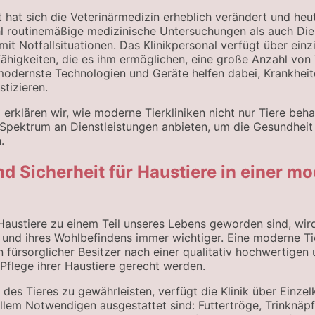
t hat sich die Veterinärmedizin erheblich verändert und heu
l routinemäßige medizinische Untersuchungen als auch Die
 Notfallsituationen. Das Klinikpersonal verfügt über einz
ähigkeiten, die es ihm ermöglichen, eine große Anzahl von 
modernste Technologien und Geräte helfen dabei, Krankheit
tizieren.
l erklären wir, wie moderne Tierkliniken nicht nur Tiere beh
 Spektrum an Dienstleistungen anbieten, um die Gesundheit
.
d Sicherheit für Haustiere in einer m
Haustiere zu einem Teil unseres Lebens geworden sind, wi
 und ihres Wohlbefindens immer wichtiger. Eine moderne Ti
 fürsorglicher Besitzer nach einer qualitativ hochwertigen 
Pflege ihrer Haustiere gerecht werden.
es Tieres zu gewährleisten, verfügt die Klinik über Einzel
llem Notwendigen ausgestattet sind: Futtertröge, Trinknäpf