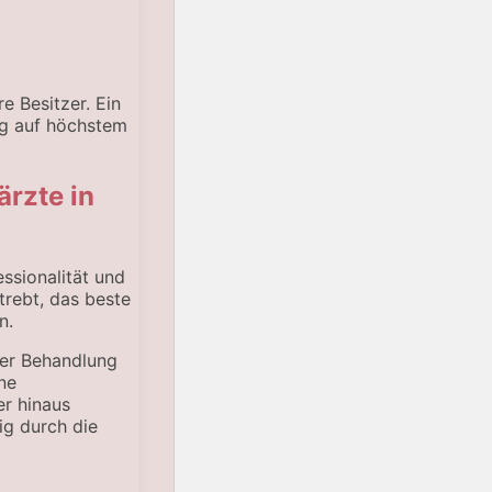
e Besitzer. Ein
ng auf höchstem
ärzte in
essionalität und
strebt, das beste
n.
 der Behandlung
ne
er hinaus
dig durch die