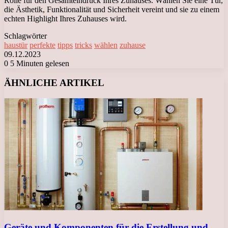
Rolle für den Gesamteindruck Ihres Zuhauses. Wählen Sie eine Tür,
die Ästhetik, Funktionalität und Sicherheit vereint und sie zu einem
echten Highlight Ihres Zuhauses wird.
Schlagwörter
haustür
perfekte
tipps
tricks
wählen
zuhause
09.12.2023
0
5 Minuten gelesen
Facebook
X
LinkedIn
Tumblr
Pinterest
Reddit
VKontakte
Odnoklassniki
Messenger
Messenger
WhatsApp
Telegram
Viber
ÄHNLICHE ARTIKEL
Geräte und Komponenten für die Erstellung und