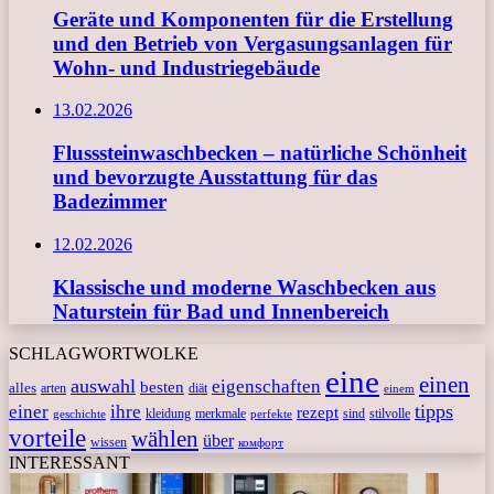
Geräte und Komponenten für die Erstellung
und den Betrieb von Vergasungsanlagen für
Wohn- und Industriegebäude
13.02.2026
Flusssteinwaschbecken – natürliche Schönheit
und bevorzugte Ausstattung für das
Badezimmer
12.02.2026
Klassische und moderne Waschbecken aus
Naturstein für Bad und Innenbereich
SCHLAGWORTWOLKE
eine
einen
auswahl
eigenschaften
besten
alles
arten
diät
einem
tipps
einer
ihre
rezept
kleidung
merkmale
sind
stilvolle
geschichte
perfekte
vorteile
wählen
über
wissen
комфорт
INTERESSANT