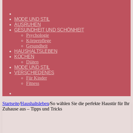
ГЛАВНАЯ
—
MODE UND STIL
DEUTSCH
AUSRUHEN
GESUNDHEIT UND SCHÖNHEIT
Psychologie
Körperpflege
Gesundheit
HAUSHALTSLEBEN
KOCHEN
Diäten
MODE UND STIL
VERSCHIEDENES
Für Kinder
Fitness
Suchen
nach
Startseite
/
Haushaltsleben
/
So wählen Sie die perfekte Haustür für Ihr
Zuhause aus – Tipps und Tricks