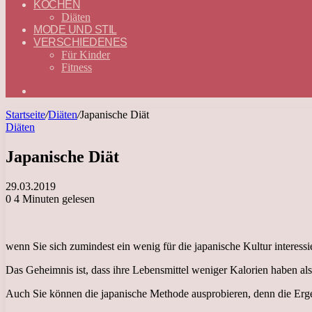
KOCHEN
Diäten
MODE UND STIL
VERSCHIEDENES
Für Kinder
Fitness
Suchen
nach
Startseite
/
Diäten
/
Japanische Diät
Diäten
Japanische Diät
29.03.2019
0
4 Minuten gelesen
wenn Sie sich zumindest ein wenig für die japanische Kultur interessie
Das Geheimnis ist, dass ihre Lebensmittel weniger Kalorien haben al
Auch Sie können die japanische Methode ausprobieren, denn die Ergeb