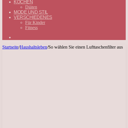
KOCHEN
Diäten
MODE UND STIL
VERSCHIEDENES
Für Kinder
Fitness
Suchen
nach
Startseite
/
Haushaltsleben
/
So wählen Sie einen Lufttaschenfilter aus