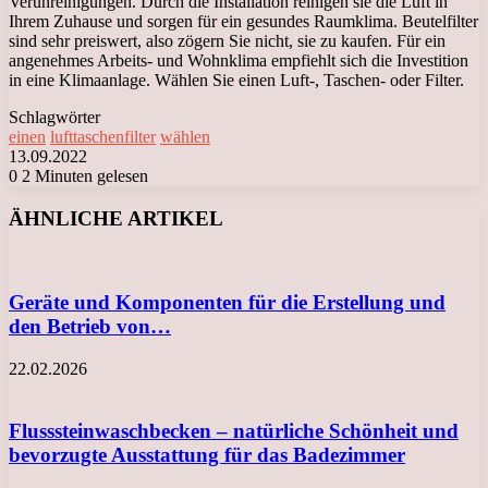
Verunreinigungen. Durch die Installation reinigen sie die Luft in
Ihrem Zuhause und sorgen für ein gesundes Raumklima. Beutelfilter
sind sehr preiswert, also zögern Sie nicht, sie zu kaufen. Für ein
angenehmes Arbeits- und Wohnklima empfiehlt sich die Investition
in eine Klimaanlage. Wählen Sie einen Luft-, Taschen- oder Filter.
Schlagwörter
einen
lufttaschenfilter
wählen
13.09.2022
0
2 Minuten gelesen
Facebook
X
LinkedIn
Tumblr
Pinterest
Reddit
VKontakte
Odnoklassniki
Messenger
Messenger
WhatsApp
Telegram
Viber
ÄHNLICHE ARTIKEL
Geräte und Komponenten für die Erstellung und
den Betrieb von…
22.02.2026
Flusssteinwaschbecken – natürliche Schönheit und
bevorzugte Ausstattung für das Badezimmer