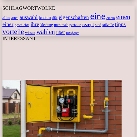
SCHLAGWORTWOLKE
eine
einen
auswahl
eigenschaften
besten
alles
arten
diät
einem
tipps
einer
ihre
rezept
kleidung
merkmale
sind
stilvolle
geschichte
perfekte
vorteile
wählen
über
wissen
комфорт
INTERESSANT