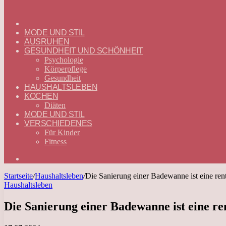
ГЛАВНАЯ
—
MODE UND STIL
DEUTSCH
AUSRUHEN
GESUNDHEIT UND SCHÖNHEIT
Psychologie
Körperpflege
Gesundheit
HAUSHALTSLEBEN
KOCHEN
Diäten
MODE UND STIL
VERSCHIEDENES
Für Kinder
Fitness
Suchen
nach
Startseite
/
Haushaltsleben
/
Die Sanierung einer Badewanne ist eine ren
Haushaltsleben
Die Sanierung einer Badewanne ist eine re