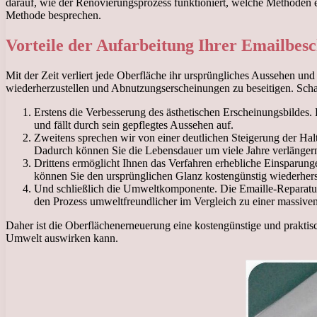
darauf, wie der Renovierungsprozess funktioniert, welche Methoden e
Methode besprechen.
Vorteile der Aufarbeitung Ihrer Emailbes
Mit der Zeit verliert jede Oberfläche ihr ursprüngliches Aussehen und
wiederherzustellen und Abnutzungserscheinungen zu beseitigen. Schau
Erstens die Verbesserung des ästhetischen Erscheinungsbildes. 
und fällt durch sein gepflegtes Aussehen auf.
Zweitens sprechen wir von einer deutlichen Steigerung der Hal
Dadurch können Sie die Lebensdauer um viele Jahre verlänger
Drittens ermöglicht Ihnen das Verfahren erhebliche Einsparunge
können Sie den ursprünglichen Glanz kostengünstig wiederhers
Und schließlich die Umweltkomponente. Die Emaille-Reparatur tr
den Prozess umweltfreundlicher im Vergleich zu einer massive
Daher ist die Oberflächenerneuerung eine kostengünstige und praktisc
Umwelt auswirken kann.