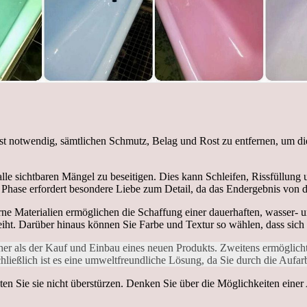
s ist notwendig, sämtlichen Schmutz, Belag und Rost zu entfernen, um 
 alle sichtbaren Mängel zu beseitigen. Dies kann Schleifen, Rissfüllu
 Phase erfordert besondere Liebe zum Detail, da das Endergebnis von d
rne Materialien ermöglichen die Schaffung einer dauerhaften, wasser- u
rleiht. Darüber hinaus können Sie Farbe und Textur so wählen, dass sic
tlicher als der Kauf und Einbau eines neuen Produkts. Zweitens ermöglic
eßlich ist es eine umweltfreundliche Lösung, da Sie durch die Aufarb
ten Sie sie nicht überstürzen. Denken Sie über die Möglichkeiten einer