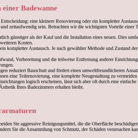
h einer Badewanne
ntscheidung: eine kleinere Renovierung oder ein kompletter Austausch
 und zeitaufwendig sein. Betrachten wir die wichtigsten Vorteile eine
lich günstiger als der Kauf und die Installation eines neuen. Dies umfa
 weiteren Kosten.
s ein kompletter Austausch. Je nach gewählter Methode und Zustand der
wand, Vorbereitung und die teilweise Entfernung anderer Einrichtung
rungen.
gen reduziert Bauschutt und fördert einen umweltfreundlicheren Ansatz
 Ihnen eine Teilrenovierung, eine komplette Neugestaltung zu vermeide
nrichtungen logisch erscheinen, lässt sich aber oft durch eine einfac
thetik Ihres Badezimmers erhalten bleibt.
ärarmaturen
meiden Sie aggressive Reinigungsmittel, die die Oberfläche beschädig
indern Sie die Ansammlung von Schmutz, der Schäden verursachen ka