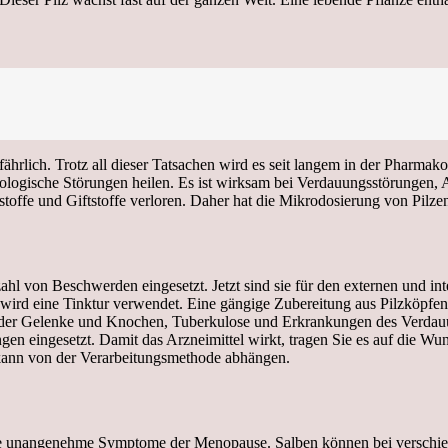
fährlich. Trotz all dieser Tatsachen wird es seit langem in der Pharma
logische Störungen heilen. Es ist wirksam bei Verdauungsstörungen, A
offe und Giftstoffe verloren. Daher hat die Mikrodosierung von Pilzen 
zahl von Beschwerden eingesetzt. Jetzt sind sie für den externen und i
wird eine Tinktur verwendet. Eine gängige Zubereitung aus Pilzköpfen 
n der Gelenke und Knochen, Tuberkulose und Erkrankungen des Verdau
eingesetzt. Damit das Arzneimittel wirkt, tragen Sie es auf die Wund
ann von der Verarbeitungsmethode abhängen.
Sie unangenehme Symptome der Menopause. Salben können bei verschie