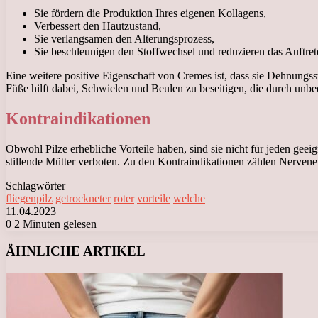
Sie fördern die Produktion Ihres eigenen Kollagens,
Verbessert den Hautzustand,
Sie verlangsamen den Alterungsprozess,
Sie beschleunigen den Stoffwechsel und reduzieren das Auftrete
Eine weitere positive Eigenschaft von Cremes ist, dass sie Dehnungsst
Füße hilft dabei, Schwielen und Beulen zu beseitigen, die durch un
Kontraindikationen
Obwohl Pilze erhebliche Vorteile haben, sind sie nicht für jeden g
stillende Mütter verboten. Zu den Kontraindikationen zählen Nerve
Schlagwörter
fliegenpilz
getrockneter
roter
vorteile
welche
11.04.2023
0
2 Minuten gelesen
Facebook
X
LinkedIn
Tumblr
Pinterest
Reddit
VKontakte
Odnoklassniki
Messenger
Messenger
WhatsApp
Telegram
Viber
ÄHNLICHE ARTIKEL