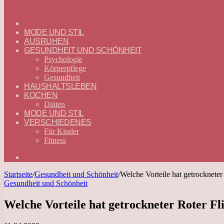
ГЛАВНАЯ
—
MODE UND STIL
DEUTSCH
AUSRUHEN
GESUNDHEIT UND SCHÖNHEIT
Psychologie
Körperpflege
Gesundheit
HAUSHALTSLEBEN
KOCHEN
Diäten
MODE UND STIL
VERSCHIEDENES
Für Kinder
Fitness
Suchen
nach
Startseite
/
Gesundheit und Schönheit
/
Welche Vorteile hat getrockneter
Gesundheit und Schönheit
Welche Vorteile hat getrockneter Roter Fl