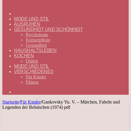
ГЛАВНАЯ
—
MODE UND STIL
DEUTSCH
AUSRUHEN
GESUNDHEIT UND SCHÖNHEIT
Psychologie
Körperpflege
Gesundheit
HAUSHALTSLEBEN
KOCHEN
Diäten
MODE UND STIL
VERSCHIEDENES
Für Kinder
Fitness
Suchen
nach
Startseite
/
Für Kinder
/
Gankovsky Yu. V. – Märchen, Fabeln und
Legenden der Belutschen (1974) pdf