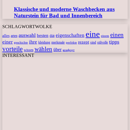
Klassische und moderne Waschbecken aus
Naturstein für Bad und Innenbereich
SCHLAGWORTWOLKE
eine
einen
auswahl
eigenschaften
besten
alles
arten
diät
einem
tipps
einer
ihre
rezept
kleidung
merkmale
sind
stilvolle
geschichte
perfekte
vorteile
wählen
über
wissen
комфорт
INTERESSANT