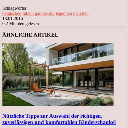
Schlagwörter
belutschen
fabeln
gankovsky
legenden
märchen
13.01.2016
0
2 Minuten gelesen
Facebook
X
LinkedIn
Tumblr
Pinterest
Reddit
VKontakte
Odnoklassniki
Messenger
Messenger
WhatsApp
Telegram
Viber
ÄHNLICHE ARTIKEL
Nützliche Tipps zur Auswahl der richtigen,
zuverlässigen und komfortablen Kinderschaukel