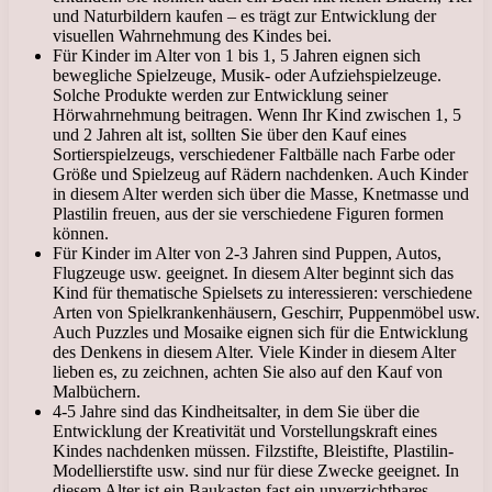
und Naturbildern kaufen – es trägt zur Entwicklung der
visuellen Wahrnehmung des Kindes bei.
Für Kinder im Alter von 1 bis 1, 5 Jahren eignen sich
bewegliche Spielzeuge, Musik- oder Aufziehspielzeuge.
Solche Produkte werden zur Entwicklung seiner
Hörwahrnehmung beitragen. Wenn Ihr Kind zwischen 1, 5
und 2 Jahren alt ist, sollten Sie über den Kauf eines
Sortierspielzeugs, verschiedener Faltbälle nach Farbe oder
Größe und Spielzeug auf Rädern nachdenken. Auch Kinder
in diesem Alter werden sich über die Masse, Knetmasse und
Plastilin freuen, aus der sie verschiedene Figuren formen
können.
Für Kinder im Alter von 2-3 Jahren sind Puppen, Autos,
Flugzeuge usw. geeignet. In diesem Alter beginnt sich das
Kind für thematische Spielsets zu interessieren: verschiedene
Arten von Spielkrankenhäusern, Geschirr, Puppenmöbel usw.
Auch Puzzles und Mosaike eignen sich für die Entwicklung
des Denkens in diesem Alter. Viele Kinder in diesem Alter
lieben es, zu zeichnen, achten Sie also auf den Kauf von
Malbüchern.
4-5 Jahre sind das Kindheitsalter, in dem Sie über die
Entwicklung der Kreativität und Vorstellungskraft eines
Kindes nachdenken müssen. Filzstifte, Bleistifte, Plastilin-
Modellierstifte usw. sind nur für diese Zwecke geeignet. In
diesem Alter ist ein Baukasten fast ein unverzichtbares