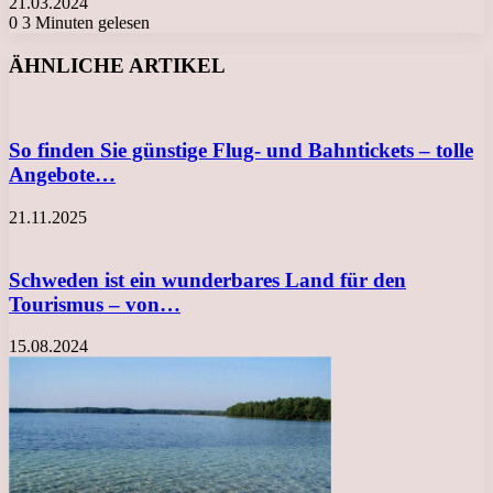
21.03.2024
0
3 Minuten gelesen
Facebook
X
LinkedIn
Tumblr
Pinterest
Reddit
VKontakte
Odnoklassniki
Messenger
Messenger
WhatsApp
Telegram
Viber
ÄHNLICHE ARTIKEL
So finden Sie günstige Flug- und Bahntickets – tolle
Angebote…
21.11.2025
Schweden ist ein wunderbares Land für den
Tourismus – von…
15.08.2024