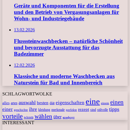
Geräte und Komponenten für die Erstellung
und den Betrieb von Vergasungsanlagen für
Wohn- und Industriegebäude
13.02.2026
Flusssteinwaschbecken – natürliche Schönheit
und bevorzugte Ausstattung für das
Badezimmer
12.02.2026
Klassische und moderne Waschbecken aus
Naturstein für Bad und Innenbereich
SCHLAGWORTWOLKE
eine
einen
auswahl
eigenschaften
besten
alles
arten
diät
einem
tipps
einer
ihre
rezept
kleidung
merkmale
sind
stilvolle
geschichte
perfekte
vorteile
wählen
über
wissen
комфорт
INTERESSANT