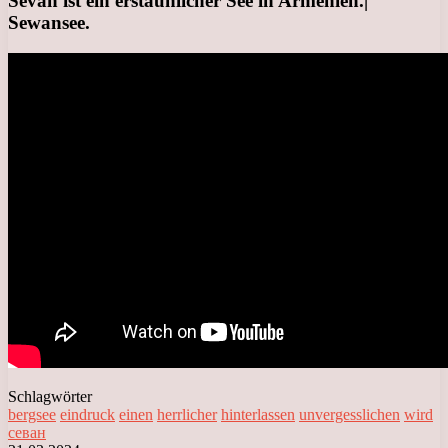
Sevan ist ein erstaunlicher See in Armenien.|
Sewansee.
Schlagwörter
bergsee
eindruck
einen
herrlicher
hinterlassen
unvergesslichen
wird
севан