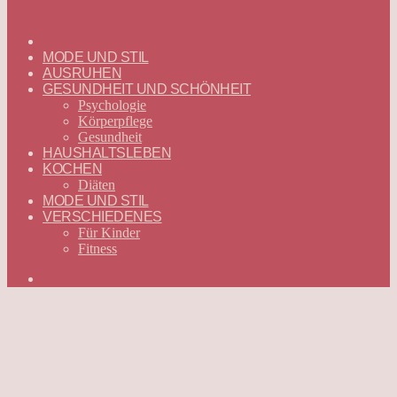
ГЛАВНАЯ
—
MODE UND STIL
DEUTSCH
AUSRUHEN
GESUNDHEIT UND SCHÖNHEIT
Psychologie
Körperpflege
Gesundheit
HAUSHALTSLEBEN
KOCHEN
Diäten
MODE UND STIL
VERSCHIEDENES
Für Kinder
Fitness
Suchen
nach