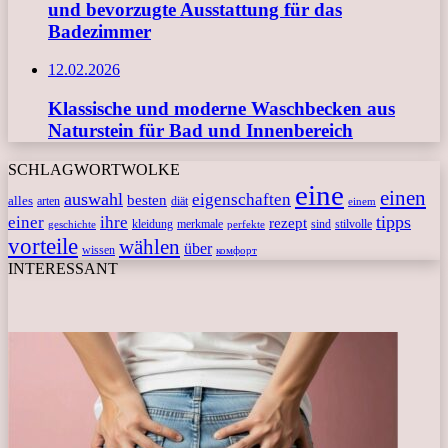
und bevorzugte Ausstattung für das
Badezimmer
12.02.2026
Klassische und moderne Waschbecken aus
Naturstein für Bad und Innenbereich
SCHLAGWORTWOLKE
eine
einen
auswahl
eigenschaften
besten
alles
arten
diät
einem
tipps
einer
ihre
rezept
kleidung
merkmale
sind
stilvolle
geschichte
perfekte
vorteile
wählen
über
wissen
комфорт
INTERESSANT