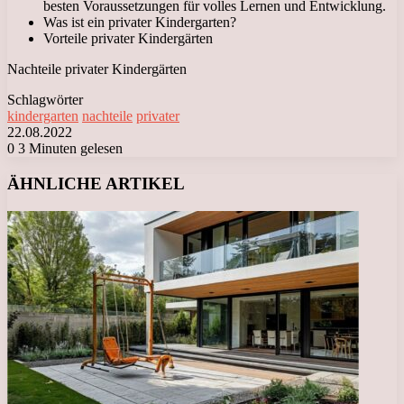
besten Voraussetzungen für volles Lernen und Entwicklung.
Was ist ein privater Kindergarten?
Vorteile privater Kindergärten
Nachteile privater Kindergärten
Schlagwörter
kindergarten
nachteile
privater
22.08.2022
0
3 Minuten gelesen
Facebook
X
LinkedIn
Tumblr
Pinterest
Reddit
VKontakte
Odnoklassniki
Messenger
Messenger
WhatsApp
Telegram
Viber
ÄHNLICHE ARTIKEL