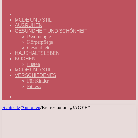
ГЛАВНАЯ
—
MODE UND STIL
DEUTSCH
AUSRUHEN
GESUNDHEIT UND SCHÖNHEIT
Psychologie
Körperpflege
Gesundheit
HAUSHALTSLEBEN
KOCHEN
Diäten
MODE UND STIL
VERSCHIEDENES
Für Kinder
Fitness
Suchen
nach
Startseite
/
Ausruhen
/
Bierrestaurant „JAGER“