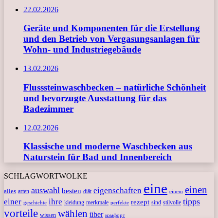
22.02.2026
Geräte und Komponenten für die Erstellung
und den Betrieb von Vergasungsanlagen für
Wohn- und Industriegebäude
13.02.2026
Flusssteinwaschbecken – natürliche Schönheit
und bevorzugte Ausstattung für das
Badezimmer
12.02.2026
Klassische und moderne Waschbecken aus
Naturstein für Bad und Innenbereich
SCHLAGWORTWOLKE
eine
einen
auswahl
eigenschaften
besten
alles
arten
diät
einem
tipps
einer
ihre
rezept
kleidung
merkmale
sind
stilvolle
geschichte
perfekte
vorteile
wählen
über
wissen
комфорт