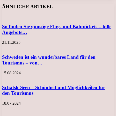
Facebook
X
LinkedIn
Tumblr
Pinterest
Reddit
VKontakte
Odnoklassniki
Messenger
Messenger
WhatsApp
Telegram
Viber
ÄHNLICHE ARTIKEL
So finden Sie günstige Flug- und Bahntickets – tolle
Angebote…
21.11.2025
Schweden ist ein wunderbares Land für den
Tourismus – von…
15.08.2024
Schatsk-Seen – Schönheit und Möglichkeiten für
den Tourismus
18.07.2024