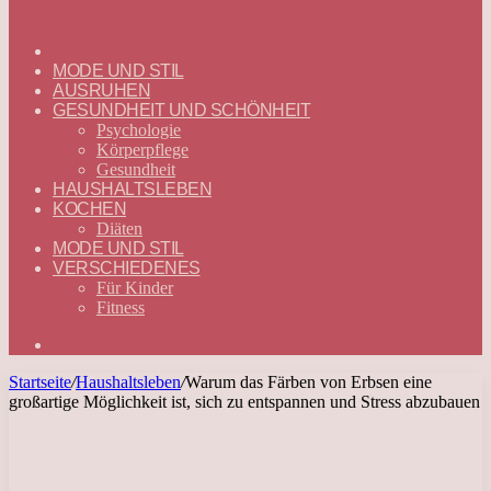
ГЛАВНАЯ
—
MODE UND STIL
DEUTSCH
AUSRUHEN
GESUNDHEIT UND SCHÖNHEIT
Psychologie
Körperpflege
Gesundheit
HAUSHALTSLEBEN
KOCHEN
Diäten
MODE UND STIL
VERSCHIEDENES
Für Kinder
Fitness
Suchen
nach
Startseite
/
Haushaltsleben
/
Warum das Färben von Erbsen eine
großartige Möglichkeit ist, sich zu entspannen und Stress abzubauen