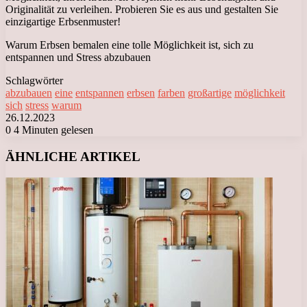
Originalität zu verleihen. Probieren Sie es aus und gestalten Sie
einzigartige Erbsenmuster!
Warum Erbsen bemalen eine tolle Möglichkeit ist, sich zu
entspannen und Stress abzubauen
Schlagwörter
abzubauen
eine
entspannen
erbsen
farben
großartige
möglichkeit
sich
stress
warum
26.12.2023
0
4 Minuten gelesen
Facebook
X
LinkedIn
Tumblr
Pinterest
Reddit
VKontakte
Odnoklassniki
Messenger
Messenger
WhatsApp
Telegram
Viber
ÄHNLICHE ARTIKEL