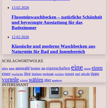
13.02.2026
Flusssteinwaschbecken – natürliche Schönheit
und bevorzugte Ausstattung für das
Badezimmer
12.02.2026
Klassische und moderne Waschbecken aus
Naturstein für Bad und Innenbereich
SCHLAGWORTWOLKE
eine
einen
auswahl
eigenschaften
besten
alles
arten
diät
einem
tipps
einer
ihre
rezept
kleidung
merkmale
sind
stilvolle
geschichte
perfekte
vorteile
wählen
über
wissen
комфорт
INTERESSANT