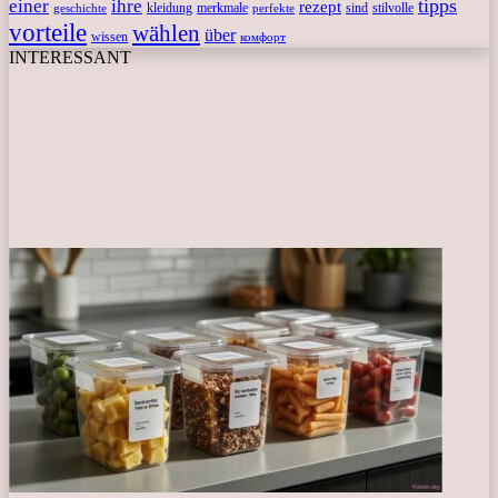
tipps
einer
ihre
rezept
kleidung
merkmale
sind
stilvolle
geschichte
perfekte
vorteile
wählen
über
wissen
комфорт
INTERESSANT