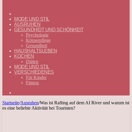
ГЛАВНАЯ
—
MODE UND STIL
DEUTSCH
AUSRUHEN
GESUNDHEIT UND SCHÖNHEIT
Psychologie
Körperpflege
Gesundheit
HAUSHALTSLEBEN
KOCHEN
Diäten
MODE UND STIL
VERSCHIEDENES
Für Kinder
Fitness
Suchen
nach
Startseite
/
Ausruhen
/
Was ist Rafting auf dem AI River und warum ist
es eine beliebte Aktivität bei Touristen?