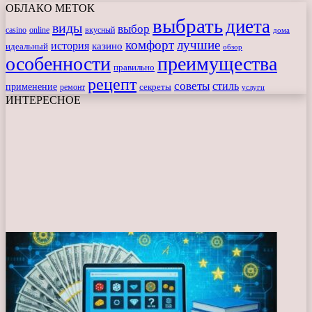
ОБЛАКО МЕТОК
выбрать
диета
виды
выбор
casino
online
вкусный
дома
комфорт
лучшие
история
казино
идеальный
обзор
особенности
преимущества
правильно
рецепт
советы
стиль
применение
ремонт
секреты
услуги
ИНТЕРЕСНОЕ