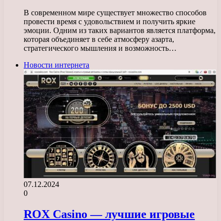
В современном мире существует множество способов
провести время с удовольствием и получить яркие
эмоции. Одним из таких вариантов является платформа,
которая объединяет в себе атмосферу азарта,
стратегического мышления и возможность…
Новости интернета
07.12.2024
0
ROX Casino — лучшие игровые