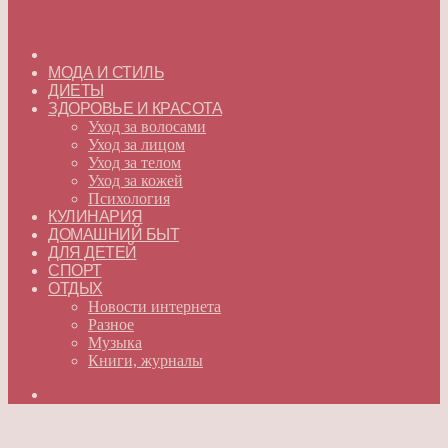
ГЛАВНАЯ
МОДА И СТИЛЬ
ДИЕТЫ
ЗДОРОВЬЕ И КРАСОТА
Уход за волосами
Уход за лицом
Уход за телом
Уход за кожей
Психология
КУЛИНАРИЯ
ДОМАШНИЙ БЫТ
ДЛЯ ДЕТЕЙ
СПОРТ
ОТДЫХ
Новости интернета
Разное
Музыка
Книги, журналы
Искать