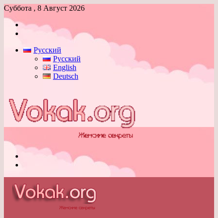
Суббота , 8 Август 2026
Войти
Switch
skin
Русский
Русский
English
Deutsch
Меню
Switch
skin