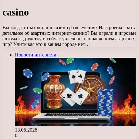
casino
Вы когда-то заходили в казино развлечения? Настроены знать
детальнее об азартных интернет-казино? Вы играли в игровые
автоматы, рулетку и сейчас увлечены направлением азартных
игр? Учитывая это в вашем городе нет…
Новости интернета
13.05.2026
0