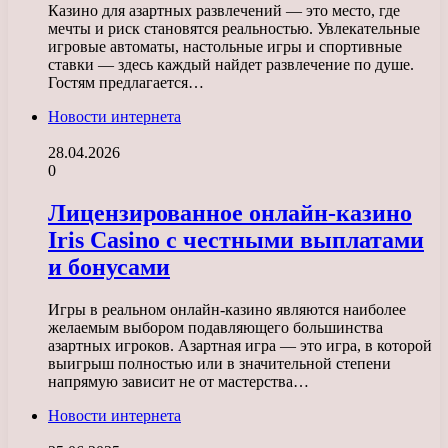
Казино для азартных развлечений — это место, где
мечты и риск становятся реальностью. Увлекательные
игровые автоматы, настольные игры и спортивные
ставки — здесь каждый найдет развлечение по душе.
Гостям предлагается…
Новости интернета
28.04.2026
0
Лицензированное онлайн-казино
Iris Casino с честными выплатами
и бонусами
Игры в реальном онлайн-казино являются наиболее
желаемым выбором подавляющего большинства
азартных игроков. Азартная игра — это игра, в которой
выигрыш полностью или в значительной степени
напрямую зависит не от мастерства…
Новости интернета