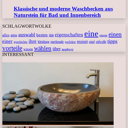
Klassische und moderne Waschbecken aus
Naturstein für Bad und Innenbereich
SCHLAGWORTWOLKE
eine
einen
auswahl
eigenschaften
besten
alles
arten
diät
einem
tipps
einer
ihre
rezept
kleidung
merkmale
sind
stilvolle
geschichte
perfekte
vorteile
wählen
über
wissen
комфорт
INTERESSANT