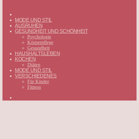
ГЛАВНАЯ
—
MODE UND STIL
DEUTSCH
AUSRUHEN
GESUNDHEIT UND SCHÖNHEIT
Psychologie
Körperpflege
Gesundheit
HAUSHALTSLEBEN
KOCHEN
Diäten
MODE UND STIL
VERSCHIEDENES
Für Kinder
Fitness
Suchen
nach