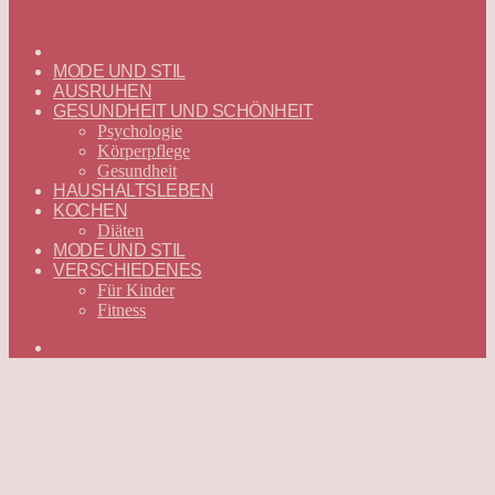
ГЛАВНАЯ
—
MODE UND STIL
DEUTSCH
AUSRUHEN
GESUNDHEIT UND SCHÖNHEIT
Psychologie
Körperpflege
Gesundheit
HAUSHALTSLEBEN
KOCHEN
Diäten
MODE UND STIL
VERSCHIEDENES
Für Kinder
Fitness
Suchen
nach