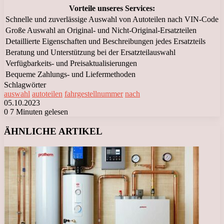
Vorteile unseres Services:
Schnelle und zuverlässige Auswahl von Autoteilen nach VIN-Code
Große Auswahl an Original- und Nicht-Original-Ersatzteilen
Detaillierte Eigenschaften und Beschreibungen jedes Ersatzteils
Beratung und Unterstützung bei der Ersatzteilauswahl
Verfügbarkeits- und Preisaktualisierungen
Bequeme Zahlungs- und Liefermethoden
Schlagwörter
auswahl
autoteilen
fahrgestellnummer
nach
05.10.2023
0
7 Minuten gelesen
Facebook
X
LinkedIn
Tumblr
Pinterest
Reddit
VKontakte
Odnoklassniki
Messenger
Messenger
WhatsApp
Telegram
Viber
ÄHNLICHE ARTIKEL