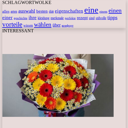
SCHLAGWORTWOLKE
eine
einen
auswahl
eigenschaften
besten
alles
arten
diät
einem
tipps
einer
ihre
rezept
kleidung
merkmale
sind
stilvolle
geschichte
perfekte
vorteile
wählen
über
wissen
комфорт
INTERESSANT