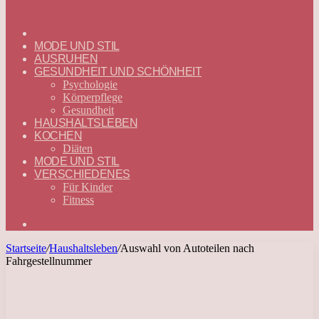
ГЛАВНАЯ
—
MODE UND STIL
DEUTSCH
AUSRUHEN
GESUNDHEIT UND SCHÖNHEIT
Psychologie
Körperpflege
Gesundheit
HAUSHALTSLEBEN
KOCHEN
Diäten
MODE UND STIL
VERSCHIEDENES
Für Kinder
Fitness
Suchen
nach
Startseite
/
Haushaltsleben
/
Auswahl von Autoteilen nach
Fahrgestellnummer