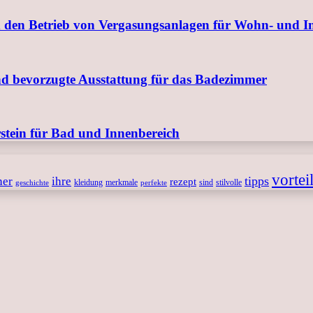
 den Betrieb von Vergasungsanlagen für Wohn- und I
nd bevorzugte Ausstattung für das Badezimmer
tein für Bad und Innenbereich
vortei
tipps
ner
ihre
rezept
kleidung
merkmale
sind
stilvolle
geschichte
perfekte