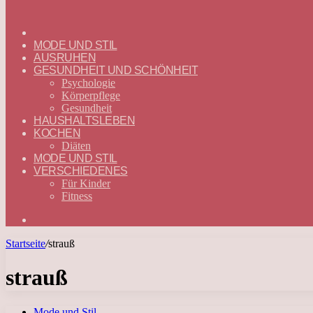
ГЛАВНАЯ
—
MODE UND STIL
DEUTSCH
AUSRUHEN
GESUNDHEIT UND SCHÖNHEIT
Psychologie
Körperpflege
Gesundheit
HAUSHALTSLEBEN
KOCHEN
Diäten
MODE UND STIL
VERSCHIEDENES
Für Kinder
Fitness
Suchen
nach
Startseite
/
strauß
strauß
Mode und Stil