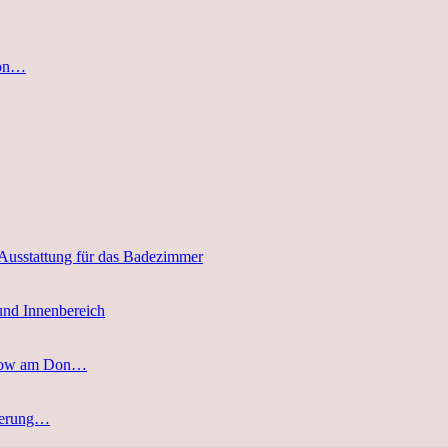
von…
 Ausstattung für das Badezimmer
und Innenbereich
stow am Don…
eferung…