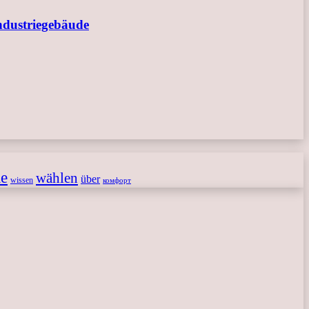
ndustriegebäude
le
wählen
über
wissen
комфорт