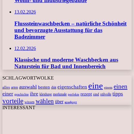
Wohn- und Industriegebäude
13.02.2026
Flusssteinwaschbecken – natürliche Schönheit
und bevorzugte Ausstattung für das
Badezimmer
12.02.2026
Klassische und moderne Waschbecken aus
Naturstein für Bad und Innenbereich
SCHLAGWORTWOLKE
eine
einen
auswahl
eigenschaften
besten
alles
arten
diät
einem
tipps
einer
ihre
rezept
kleidung
merkmale
sind
stilvolle
geschichte
perfekte
vorteile
wählen
über
wissen
комфорт
INTERESSANT