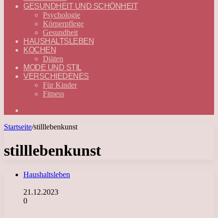
GESUNDHEIT UND SCHÖNHEIT
Psychologie
Körperpflege
Gesundheit
HAUSHALTSLEBEN
KOCHEN
Diäten
MODE UND STIL
VERSCHIEDENES
Für Kinder
Fitness
Suchen
nach
Startseite
/
stilllebenkunst
stilllebenkunst
Haushaltsleben
21.12.2023
0