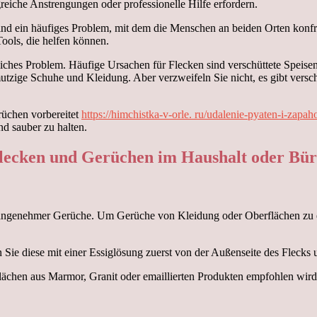
eiche Anstrengungen oder professionelle Hilfe erfordern.
ind ein häufiges Problem, mit dem die Menschen an beiden Orten konfr
ols, die helfen können.
iches Problem. Häufige Ursachen für Flecken sind verschüttete Speisen 
tzige Schuhe und Kleidung. Aber verzweifeln Sie nicht, es gibt versc
rüchen vorbereitet
https://himchistka-v-orle. ru/udalenie-pyaten-i-zapah
nd sauber zu halten.
lecken und Gerüchen im Haushalt oder Bü
d unangenehmer Gerüche. Um Gerüche von Kleidung oder Oberflächen zu 
ie diese mit einer Essiglösung zuerst von der Außenseite des Flecks 
lächen aus Marmor, Granit oder emaillierten Produkten empfohlen wird,