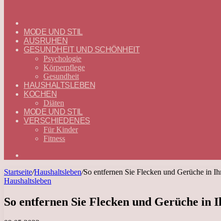
ГЛАВНАЯ
—
MODE UND STIL
DEUTSCH
AUSRUHEN
GESUNDHEIT UND SCHÖNHEIT
Psychologie
Körperpflege
Gesundheit
HAUSHALTSLEBEN
KOCHEN
Diäten
MODE UND STIL
VERSCHIEDENES
Für Kinder
Fitness
Suchen
nach
Startseite
/
Haushaltsleben
/
So entfernen Sie Flecken und Gerüche in 
Haushaltsleben
So entfernen Sie Flecken und Gerüche in