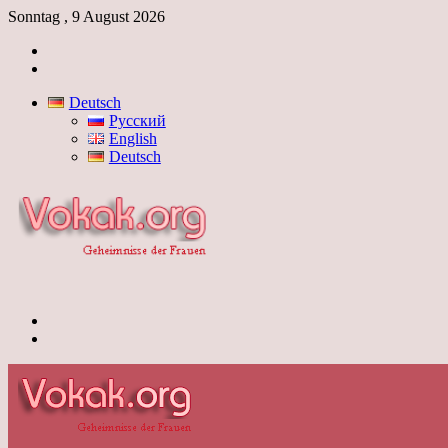
Sonntag , 9 August 2026
Anmelden
Skin
umschalten
Deutsch
Русский
English
Deutsch
Menü
Skin
umschalten