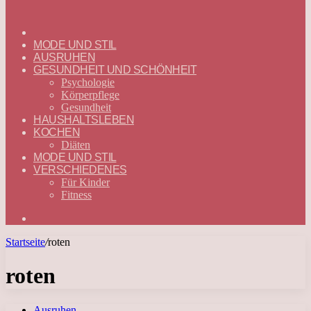
ГЛАВНАЯ
—
MODE UND STIL
DEUTSCH
AUSRUHEN
GESUNDHEIT UND SCHÖNHEIT
Psychologie
Körperpflege
Gesundheit
HAUSHALTSLEBEN
KOCHEN
Diäten
MODE UND STIL
VERSCHIEDENES
Für Kinder
Fitness
Suchen
nach
Startseite
/
roten
roten
Ausruhen