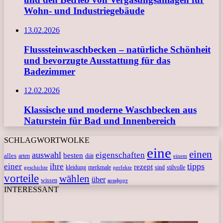
Wohn- und Industriegebäude
13.02.2026
Flusssteinwaschbecken – natürliche Schönheit
und bevorzugte Ausstattung für das
Badezimmer
12.02.2026
Klassische und moderne Waschbecken aus
Naturstein für Bad und Innenbereich
SCHLAGWORTWOLKE
eine
einen
auswahl
eigenschaften
besten
alles
arten
diät
einem
tipps
einer
ihre
rezept
kleidung
merkmale
sind
stilvolle
geschichte
perfekte
vorteile
wählen
über
wissen
комфорт
INTERESSANT