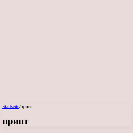
Startseite
/
принт
принт