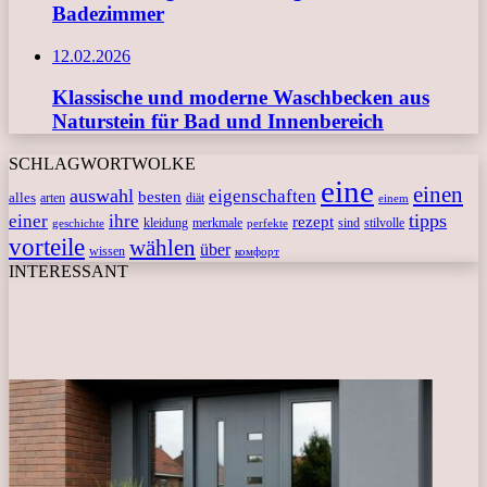
Badezimmer
12.02.2026
Klassische und moderne Waschbecken aus
Naturstein für Bad und Innenbereich
SCHLAGWORTWOLKE
eine
einen
auswahl
eigenschaften
besten
alles
arten
diät
einem
tipps
einer
ihre
rezept
kleidung
merkmale
sind
stilvolle
geschichte
perfekte
vorteile
wählen
über
wissen
комфорт
INTERESSANT