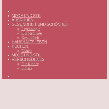
ГЛАВНАЯ
—
MODE UND STIL
DEUTSCH
AUSRUHEN
GESUNDHEIT UND SCHÖNHEIT
Psychologie
Körperpflege
Gesundheit
HAUSHALTSLEBEN
KOCHEN
Diäten
MODE UND STIL
VERSCHIEDENES
Für Kinder
Fitness
Suchen
nach