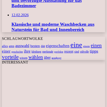
und bevorzugte Ausstattung für das
Badezimmer
12.02.2026
Klassische und moderne Waschbecken aus
Naturstein für Bad und Innenbereich
SCHLAGWORTWOLKE
eine
einen
auswahl
eigenschaften
besten
alles
arten
diät
einem
tipps
einer
ihre
rezept
kleidung
merkmale
sind
stilvolle
geschichte
perfekte
vorteile
wählen
über
wissen
комфорт
INTERESSANT