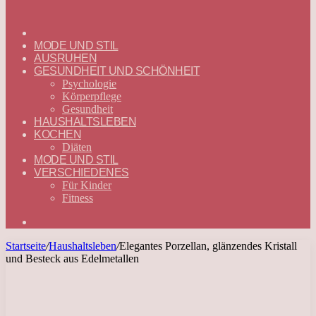
ГЛАВНАЯ
—
MODE UND STIL
DEUTSCH
AUSRUHEN
GESUNDHEIT UND SCHÖNHEIT
Psychologie
Körperpflege
Gesundheit
HAUSHALTSLEBEN
KOCHEN
Diäten
MODE UND STIL
VERSCHIEDENES
Für Kinder
Fitness
Suchen
nach
Startseite
/
Haushaltsleben
/
Elegantes Porzellan, glänzendes Kristall
und Besteck aus Edelmetallen