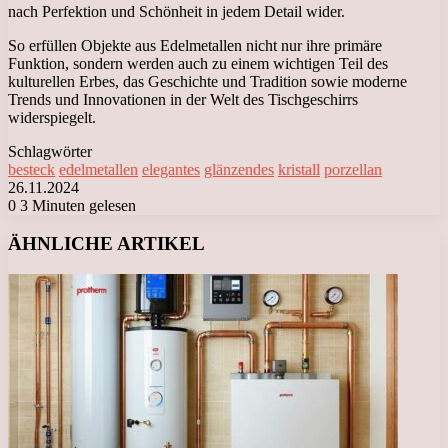
nach Perfektion und Schönheit in jedem Detail wider.
So erfüllen Objekte aus Edelmetallen nicht nur ihre primäre
Funktion, sondern werden auch zu einem wichtigen Teil des
kulturellen Erbes, das Geschichte und Tradition sowie moderne
Trends und Innovationen in der Welt des Tischgeschirrs
widerspiegelt.
Schlagwörter
besteck
edelmetallen
elegantes
glänzendes
kristall
porzellan
26.11.2024
0
3 Minuten gelesen
Facebook
X
LinkedIn
Tumblr
Pinterest
Reddit
VKontakte
Odnoklassniki
Messenger
Messenger
WhatsApp
Telegram
Viber
ÄHNLICHE ARTIKEL