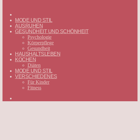
ГЛАВНАЯ
—
MODE UND STIL
DEUTSCH
AUSRUHEN
GESUNDHEIT UND SCHÖNHEIT
Psychologie
Körperpflege
Gesundheit
HAUSHALTSLEBEN
KOCHEN
Diäten
MODE UND STIL
VERSCHIEDENES
Für Kinder
Fitness
Suchen
nach