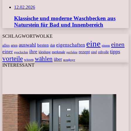
12.02.2026
Klassische und moderne Waschbecken aus
Naturstein für Bad und Innenbereich
SCHLAGWORTWOLKE
eine
einen
auswahl
eigenschaften
besten
alles
arten
diät
einem
tipps
einer
ihre
rezept
kleidung
merkmale
sind
stilvolle
geschichte
perfekte
vorteile
wählen
über
wissen
комфорт
INTERESSANT