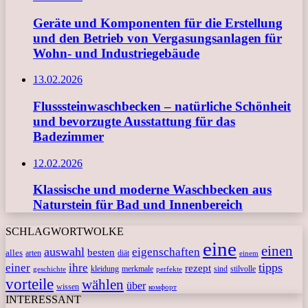
Geräte und Komponenten für die Erstellung
und den Betrieb von Vergasungsanlagen für
Wohn- und Industriegebäude
13.02.2026
Flusssteinwaschbecken – natürliche Schönheit
und bevorzugte Ausstattung für das
Badezimmer
12.02.2026
Klassische und moderne Waschbecken aus
Naturstein für Bad und Innenbereich
SCHLAGWORTWOLKE
eine
einen
auswahl
eigenschaften
besten
alles
arten
diät
einem
tipps
einer
ihre
rezept
kleidung
merkmale
sind
stilvolle
geschichte
perfekte
vorteile
wählen
über
wissen
комфорт
INTERESSANT