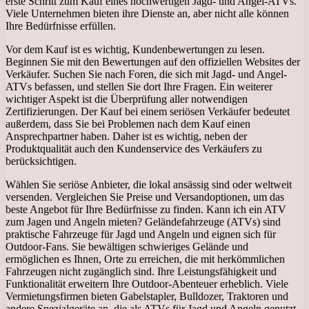
erste Schritt zum Kauf eines hochwertigen Jagd- und Angel-ATVs.
Viele Unternehmen bieten ihre Dienste an, aber nicht alle können
Ihre Bedürfnisse erfüllen.
Vor dem Kauf ist es wichtig, Kundenbewertungen zu lesen.
Beginnen Sie mit den Bewertungen auf den offiziellen Websites der
Verkäufer. Suchen Sie nach Foren, die sich mit Jagd- und Angel-
ATVs befassen, und stellen Sie dort Ihre Fragen. Ein weiterer
wichtiger Aspekt ist die Überprüfung aller notwendigen
Zertifizierungen. Der Kauf bei einem seriösen Verkäufer bedeutet
außerdem, dass Sie bei Problemen nach dem Kauf einen
Ansprechpartner haben. Daher ist es wichtig, neben der
Produktqualität auch den Kundenservice des Verkäufers zu
berücksichtigen.
Wählen Sie seriöse Anbieter, die lokal ansässig sind oder weltweit
versenden. Vergleichen Sie Preise und Versandoptionen, um das
beste Angebot für Ihre Bedürfnisse zu finden. Kann ich ein ATV
zum Jagen und Angeln mieten? Geländefahrzeuge (ATVs) sind
praktische Fahrzeuge für Jagd und Angeln und eignen sich für
Outdoor-Fans. Sie bewältigen schwieriges Gelände und
ermöglichen es Ihnen, Orte zu erreichen, die mit herkömmlichen
Fahrzeugen nicht zugänglich sind. Ihre Leistungsfähigkeit und
Funktionalität erweitern Ihre Outdoor-Abenteuer erheblich. Viele
Vermietungsfirmen bieten Gabelstapler, Bulldozer, Traktoren und
andere Spezialgeräte an, die als ATVs für Jagd und Angeln genutzt