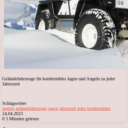
Geländefahrzeuge für komfortables Jagen und Angeln zu jeder
Jahreszeit
Schlagwörter
angeln
geländefahrzeuge
jagen
jahreszeit
jeder
komfortables
24.04.2023
0
5 Minuten gelesen
Facebook
X
LinkedIn
Tumblr
Pinterest
Reddit
VKontakte
Odnoklassniki
Messenger
Messenger
WhatsApp
Telegram
Viber