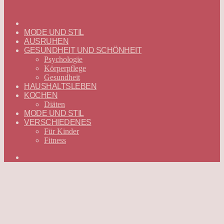
ГЛАВНАЯ
—
MODE UND STIL
DEUTSCH
AUSRUHEN
GESUNDHEIT UND SCHÖNHEIT
Psychologie
Körperpflege
Gesundheit
HAUSHALTSLEBEN
KOCHEN
Diäten
MODE UND STIL
VERSCHIEDENES
Für Kinder
Fitness
Suchen
nach