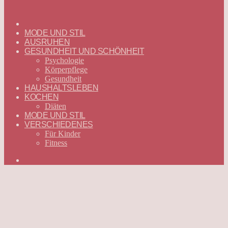
ГЛАВНАЯ
—
MODE UND STIL
DEUTSCH
AUSRUHEN
GESUNDHEIT UND SCHÖNHEIT
Psychologie
Körperpflege
Gesundheit
HAUSHALTSLEBEN
KOCHEN
Diäten
MODE UND STIL
VERSCHIEDENES
Für Kinder
Fitness
Suchen
nach