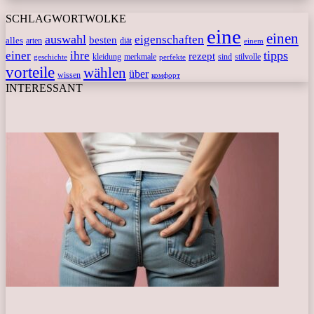
SCHLAGWORTWOLKE
eine
einen
auswahl
eigenschaften
besten
alles
arten
diät
einem
tipps
einer
ihre
rezept
kleidung
merkmale
sind
stilvolle
geschichte
perfekte
vorteile
wählen
über
wissen
комфорт
INTERESSANT