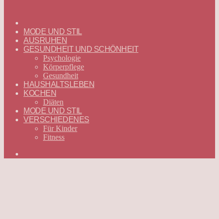
ГЛАВНАЯ
—
MODE UND STIL
DEUTSCH
AUSRUHEN
GESUNDHEIT UND SCHÖNHEIT
Psychologie
Körperpflege
Gesundheit
HAUSHALTSLEBEN
KOCHEN
Diäten
MODE UND STIL
VERSCHIEDENES
Für Kinder
Fitness
Suchen
nach