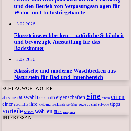
und den Betrieb von Vergasungsanlagen für
Wohn- und Industriegebäude
13.02.2026
Flusssteinwaschbecken – natürliche Schönheit
und bevorzugte Ausstattung für das
Badezimmer
12.02.2026
Klassische und moderne Waschbecken aus
Naturstein für Bad und Innenbereich
SCHLAGWORTWOLKE
eine
einen
auswahl
eigenschaften
besten
alles
arten
diät
einem
tipps
einer
ihre
rezept
kleidung
merkmale
sind
stilvolle
geschichte
perfekte
vorteile
wählen
über
wissen
комфорт
INTERESSANT