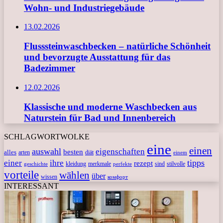
Wohn- und Industriegebäude
13.02.2026
Flusssteinwaschbecken – natürliche Schönheit
und bevorzugte Ausstattung für das
Badezimmer
12.02.2026
Klassische und moderne Waschbecken aus
Naturstein für Bad und Innenbereich
SCHLAGWORTWOLKE
eine
einen
auswahl
eigenschaften
besten
alles
arten
diät
einem
tipps
einer
ihre
rezept
kleidung
merkmale
sind
stilvolle
geschichte
perfekte
vorteile
wählen
über
wissen
комфорт
INTERESSANT