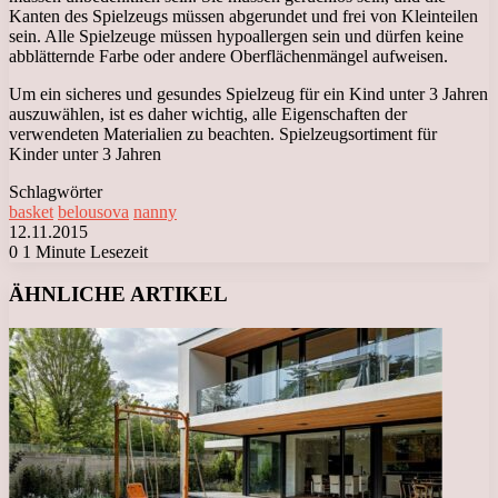
Kanten des Spielzeugs müssen abgerundet und frei von Kleinteilen
sein. Alle Spielzeuge müssen hypoallergen sein und dürfen keine
abblätternde Farbe oder andere Oberflächenmängel aufweisen.
Um ein sicheres und gesundes Spielzeug für ein Kind unter 3 Jahren
auszuwählen, ist es daher wichtig, alle Eigenschaften der
verwendeten Materialien zu beachten. Spielzeugsortiment für
Kinder unter 3 Jahren
Schlagwörter
basket
belousova
nanny
12.11.2015
0
1 Minute Lesezeit
Facebook
X
LinkedIn
Tumblr
Pinterest
Reddit
VKontakte
Odnoklassniki
Messenger
Messenger
WhatsApp
Telegram
Viber
ÄHNLICHE ARTIKEL