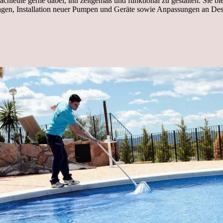
chleute gerne dabei, ihn zeitgemäß und funktional zu gestalten. Sie bi
lagen, Installation neuer Pumpen und Geräte sowie Anpassungen an De