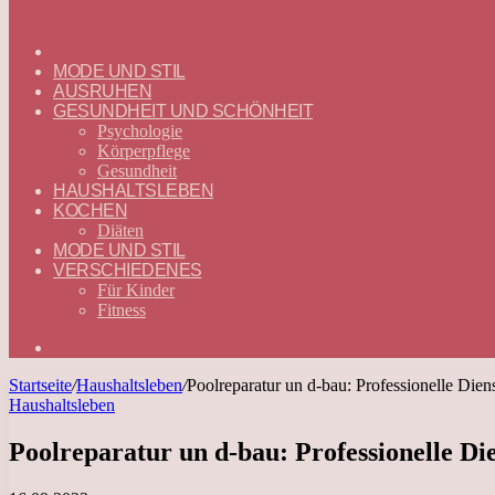
ГЛАВНАЯ
—
MODE UND STIL
DEUTSCH
AUSRUHEN
GESUNDHEIT UND SCHÖNHEIT
Psychologie
Körperpflege
Gesundheit
HAUSHALTSLEBEN
KOCHEN
Diäten
MODE UND STIL
VERSCHIEDENES
Für Kinder
Fitness
Suchen
nach
Startseite
/
Haushaltsleben
/
Poolreparatur un d-bau: Professionelle Die
Haushaltsleben
Poolreparatur un d-bau: Professionelle Di