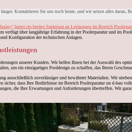
 länger. Kontaktieren Sie uns noch heute, und wir setzen alles daran,
siny“ bietet ein breites Spektrum an Leistungen im Bereich Poolrepa
m verfügt über langjährige Erfahrung in der Poolreparatur und im Pool
on und Konfiguration der technischen Anlagen.
stleistungen
erungen unserer Kunden. Wir helfen Ihnen bei der Auswahl des optima
ien, um ein einzigartiges Pooldesign zu schaffen, das Ihrem Geschmac
ng ausschließlich zuverlässiger und bewährter Materialien. Wir streb
en sicher, dass Ihre Bedürfnisse im Bereich Poolreparatur un d-bau vol
tungen, die Ihre Erwartungen und Anforderungen übertreffen. Wir garant