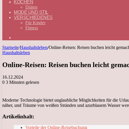
KOCHEN
Diäten
MODE UND STIL
VERSCHIEDENES
Für Kinder
Fitness
Suchen
nach
Startseite
/
Haushaltsleben
/
Online-Reisen: Reisen buchen leicht gemac
Haushaltsleben
Online-Reisen: Reisen buchen leicht gema
16.12.2024
0
3 Minuten gelesen
Moderne Technologie bietet unglaubliche Möglichkeiten für die Urlaub
näher, und Träume von weißen Stränden und azurblauem Wasser werd
Artikelinhalt:
Vorteile der Online-Reisebuchung