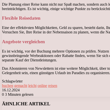
Die Planung einer Reise kann nicht nur Spaß machen, sondern auch lo
beeinträchtigen. Es ist wichtig, einige wichtige Punkte zu berücksich
Flexible Reisedaten
Eine der effektivsten Möglichkeiten, Geld zu sparen, besteht darin, Ih
Versuchen Sie, Ihre Reise in der Nebensaison zu planen, wenn die Nac
Angebote vergleichen
Es ist wichtig, vor der Buchung mehrere Optionen zu prüfen. Nutzen 
gewinnbringende Werbeaktionen oder Rabatte finden, wenn Sie sich etw
separate Kauf der Dienstleistungen.
Das Abonnieren von Newslettern ist eine weitere Möglichkeit, über t
Gelegenheit sein, einen günstigen Urlaub im Paradies zu organisieren
Schlagwörter
buchen
gemacht
leicht
online
reisen
16.12.2024
0
3 Minuten gelesen
Facebook
X
LinkedIn
Tumblr
Pinterest
Reddit
VKontakte
Odnoklassniki
Messenger
Messenger
WhatsApp
Telegram
Viber
ÄHNLICHE ARTIKEL