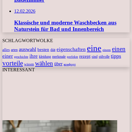
12.02.2026
Klassische und moderne Waschbecken aus
Naturstein für Bad und Innenbereich
SCHLAGWORTWOLKE
eine
einen
auswahl
eigenschaften
besten
alles
arten
diät
einem
tipps
einer
ihre
rezept
kleidung
merkmale
sind
stilvolle
geschichte
perfekte
vorteile
wählen
über
wissen
комфорт
INTERESSANT