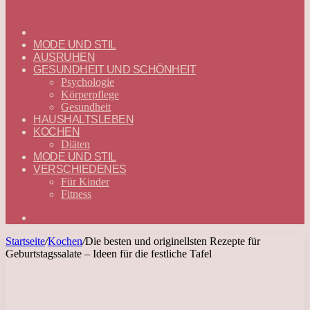
ГЛАВНАЯ
—
MODE UND STIL
DEUTSCH
AUSRUHEN
GESUNDHEIT UND SCHÖNHEIT
Psychologie
Körperpflege
Gesundheit
HAUSHALTSLEBEN
KOCHEN
Diäten
MODE UND STIL
VERSCHIEDENES
Für Kinder
Fitness
Suchen
nach
Startseite
/
Kochen
/
Die besten und originellsten Rezepte für
Geburtstagssalate – Ideen für die festliche Tafel