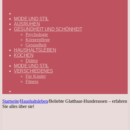
ГЛАВНАЯ
—
MODE UND STIL
DEUTSCH
AUSRUHEN
GESUNDHEIT UND SCHÖNHEIT
Psychologie
Körperpflege
Gesundheit
HAUSHALTSLEBEN
KOCHEN
Diäten
MODE UND STIL
VERSCHIEDENES
Für Kinder
Fitness
Suchen
nach
Startseite
/
Haushaltsleben
/
Beliebte Glatthaar-Hunderassen – erfahren
Sie alles über sie!