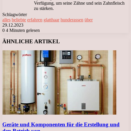
Verfügung, um seine Zähne und sein Zahnfleisch
zu stärken.
Schlagwörter
alles
beliebte
erfahren
glatthaar
hunderassen
über
29.12.2023
0
4 Minuten gelesen
Facebook
X
LinkedIn
Tumblr
Pinterest
Reddit
VKontakte
Odnoklassniki
Messenger
Messenger
WhatsApp
Telegram
Viber
ÄHNLICHE ARTIKEL
Geräte und Komponenten für die Erstellung und
den Betrieb von…