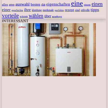
eine
einen
auswahl
eigenschaften
besten
alles
arten
diät
einem
tipps
einer
ihre
rezept
kleidung
merkmale
sind
stilvolle
geschichte
perfekte
vorteile
wählen
über
wissen
комфорт
INTERESSANT