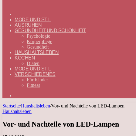
ГЛАВНАЯ
—
MODE UND STIL
DEUTSCH
AUSRUHEN
GESUNDHEIT UND SCHÖNHEIT
Psychologie
Körperpflege
Gesundheit
HAUSHALTSLEBEN
KOCHEN
Diäten
MODE UND STIL
VERSCHIEDENES
Für Kinder
Fitness
Suchen
nach
Startseite
/
Haushaltsleben
/
Vor- und Nachteile von LED-Lampen
Haushaltsleben
Vor- und Nachteile von LED-Lampen