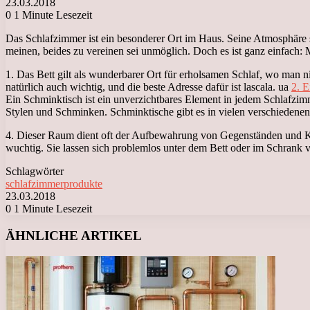
23.03.2018
0
1 Minute Lesezeit
Das Schlafzimmer ist ein besonderer Ort im Haus. Seine Atmosphäre s
meinen, beides zu vereinen sei unmöglich. Doch es ist ganz einfach:
1. Das Bett gilt als wunderbarer Ort für erholsamen Schlaf, wo man ni
natürlich auch wichtig, und die beste Adresse dafür ist lascala. ua
2. E
Ein Schminktisch ist ein unverzichtbares Element in jedem Schlafzim
Stylen und Schminken. Schminktische gibt es in vielen verschieden
4. Dieser Raum dient oft der Aufbewahrung von Gegenständen und Klei
wuchtig. Sie lassen sich problemlos unter dem Bett oder im Schrank 
Schlagwörter
schlafzimmerprodukte
23.03.2018
0
1 Minute Lesezeit
Facebook
X
LinkedIn
Tumblr
Pinterest
Reddit
VKontakte
Odnoklassniki
Messenger
Messenger
WhatsApp
Telegram
Viber
ÄHNLICHE ARTIKEL