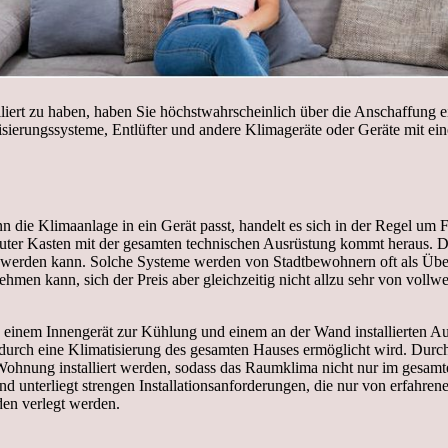
ert zu haben, haben Sie höchstwahrscheinlich über die Anschaffung ein
tisierungssysteme, Entlüfter und andere Klimageräte oder Geräte mit e
ie Klimaanlage in ein Gerät passt, handelt es sich in der Regel um F
 lauter Kasten mit der gesamten technischen Ausrüstung kommt heraus. 
n werden kann. Solche Systeme werden von Stadtbewohnern oft als Üb
en kann, sich der Preis aber gleichzeitig nicht allzu sehr von vollwe
 einem Innengerät zur Kühlung und einem an der Wand installierten Auß
urch eine Klimatisierung des gesamten Hauses ermöglicht wird. Durch
 Wohnung installiert werden, sodass das Raumklima nicht nur im gesamt
 und unterliegt strengen Installationsanforderungen, die nur von erfahr
en verlegt werden.