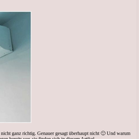
es nicht ganz richtig. Genauer gesagt überhaupt nicht 🙂 Und warum
n bereits vor, sie finden sich in diesem Artikel.