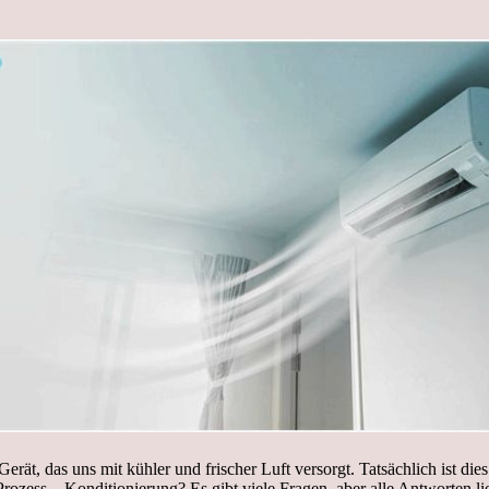
rät, das uns mit kühler und frischer Luft versorgt. Tatsächlich ist di
zess – Konditionierung? Es gibt viele Fragen, aber alle Antworten liege