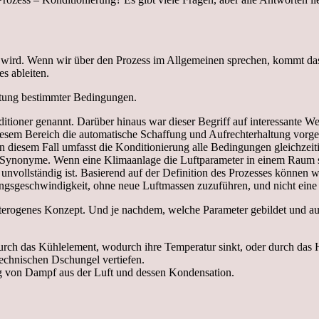
 wird. Wenn wir über den Prozess im Allgemeinen sprechen, kommt das
s ableiten.
ltung bestimmter Bedingungen.
ditioner genannt. Darüber hinaus war dieser Begriff auf interessante
 diesem Bereich die automatische Schaffung und Aufrechterhaltung vo
n diesem Fall umfasst die Konditionierung alle Bedingungen gleichzei
 Synonyme. Wenn eine Klimaanlage die Luftparameter in einem Raum sch
unvollständig ist. Basierend auf der Definition des Prozesses können w
ömungsgeschwindigkeit, ohne neue Luftmassen zuzuführen, und nicht ein
heterogenes Konzept. Und je nachdem, welche Parameter gebildet und a
t durch das Kühlelement, wodurch ihre Temperatur sinkt, oder durch da
technischen Dschungel vertiefen.
ng von Dampf aus der Luft und dessen Kondensation.