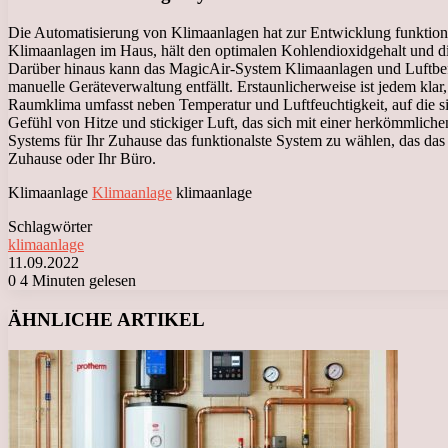
Die Automatisierung von Klimaanlagen hat zur Entwicklung funktional
Klimaanlagen im Haus, hält den optimalen Kohlendioxidgehalt und die
Darüber hinaus kann das MagicAir-System Klimaanlagen und Luftbefeu
manuelle Geräteverwaltung entfällt. Erstaunlicherweise ist jedem k
Raumklima umfasst neben Temperatur und Luftfeuchtigkeit, auf die si
Gefühl von Hitze und stickiger Luft, das sich mit einer herkömmlich
Systems für Ihr Zuhause das funktionalste System zu wählen, das das
Zuhause oder Ihr Büro.
Klimaanlage
Klimaanlage
klimaanlage
Schlagwörter
klimaanlage
11.09.2022
0
4 Minuten gelesen
Facebook
X
LinkedIn
Tumblr
Pinterest
Reddit
VKontakte
Odnoklassniki
Messenger
Messenger
WhatsApp
Telegram
Viber
ÄHNLICHE ARTIKEL