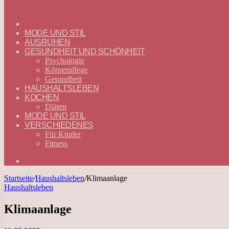
ГЛАВНАЯ
—
MODE UND STIL
DEUTSCH
AUSRUHEN
GESUNDHEIT UND SCHÖNHEIT
Psychologie
Körperpflege
Gesundheit
HAUSHALTSLEBEN
KOCHEN
Diäten
MODE UND STIL
VERSCHIEDENES
Für Kinder
Fitness
Suchen
nach
Startseite
/
Haushaltsleben
/
Klimaanlage
Haushaltsleben
Klimaanlage