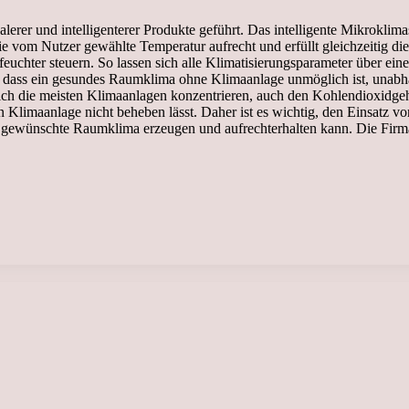
erer und intelligenterer Produkte geführt. Das intelligente Mikroklima
 vom Nutzer gewählte Temperatur aufrecht und erfüllt gleichzeitig die 
chter steuern. So lassen sich alle Klimatisierungsparameter über ein
lar, dass ein gesundes Raumklima ohne Klimaanlage unmöglich ist, una
ch die meisten Klimaanlagen konzentrieren, auch den Kohlendioxidgehal
en Klimaanlage nicht beheben lässt. Daher ist es wichtig, den Einsatz 
 gewünschte Raumklima erzeugen und aufrechterhalten kann. Die Firma 