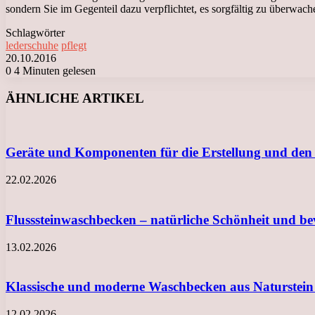
sondern Sie im Gegenteil dazu verpflichtet, es sorgfältig zu überwac
Schlagwörter
lederschuhe
pflegt
20.10.2016
0
4 Minuten gelesen
Facebook
X
LinkedIn
Tumblr
Pinterest
Reddit
VKontakte
Odnoklassniki
Messenger
Messenger
WhatsApp
Telegram
Viber
ÄHNLICHE ARTIKEL
Geräte und Komponenten für die Erstellung und den
22.02.2026
Flusssteinwaschbecken – natürliche Schönheit und b
13.02.2026
Klassische und moderne Waschbecken aus Naturstein
12.02.2026