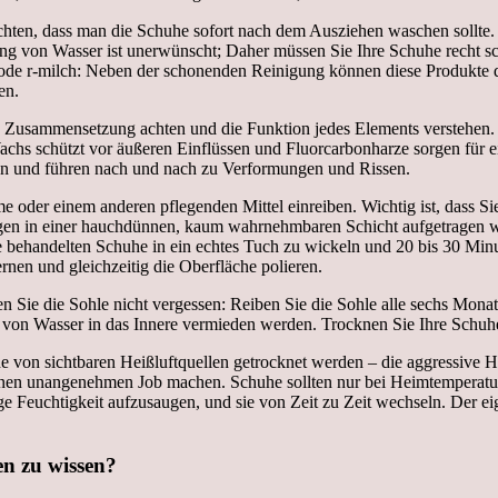
zu achten, dass man die Schuhe sofort nach dem Ausziehen waschen soll
ung von Wasser ist unerwünscht; Daher müssen Sie Ihre Schuhe recht 
ode r-milch: Neben der schonenden Reinigung können diese Produkte d
en.
ie Zusammensetzung achten und die Funktion jedes Elements verstehe
achs schützt vor äußeren Einflüssen und Fluorcarbonharze sorgen für 
poren und führen nach und nach zu Verformungen und Rissen.
oder einem anderen pflegenden Mittel einreiben. Wichtig ist, dass Si
en in einer hauchdünnen, kaum wahrnehmbaren Schicht aufgetragen werd
ie behandelten Schuhe in ein echtes Tuch zu wickeln und 20 bis 30 Min
nen und gleichzeitig die Oberfläche polieren.
 Sie die Sohle nicht vergessen: Reiben Sie die Sohle alle sechs Mon
en von Wasser in das Innere vermieden werden. Trocknen Sie Ihre Schu
e von sichtbaren Heißluftquellen getrocknet werden – die aggressive H
nen unangenehmen Job machen. Schuhe sollten nur bei Heimtemperatur r
ige Feuchtigkeit aufzusaugen, und sie von Zeit zu Zeit wechseln. Der 
en zu wissen?