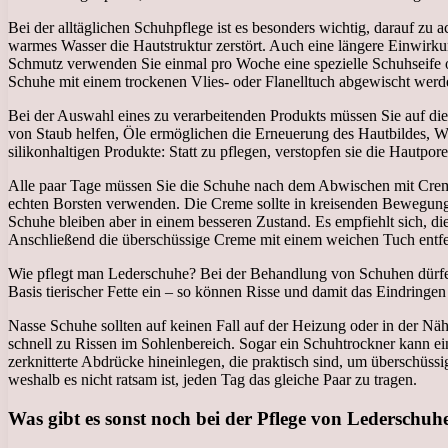
Bei der alltäglichen Schuhpflege ist es besonders wichtig, darauf 
warmes Wasser die Hautstruktur zerstört. Auch eine längere Einwirk
Schmutz verwenden Sie einmal pro Woche eine spezielle Schuhseife 
Schuhe mit einem trockenen Vlies- oder Flanelltuch abgewischt werd
Bei der Auswahl eines zu verarbeitenden Produkts müssen Sie auf d
von Staub helfen, Öle ermöglichen die Erneuerung des Hautbildes, W
silikonhaltigen Produkte: Statt zu pflegen, verstopfen sie die Haut
Alle paar Tage müssen Sie die Schuhe nach dem Abwischen mit Creme 
echten Borsten verwenden. Die Creme sollte in kreisenden Bewegung
Schuhe bleiben aber in einem besseren Zustand. Es empfiehlt sich, d
Anschließend die überschüssige Creme mit einem weichen Tuch entfer
Wie pflegt man Lederschuhe? Bei der Behandlung von Schuhen dürfen
Basis tierischer Fette ein – so können Risse und damit das Eindring
Nasse Schuhe sollten auf keinen Fall auf der Heizung oder in der Näh
schnell zu Rissen im Sohlenbereich. Sogar ein Schuhtrockner kann ei
zerknitterte Abdrücke hineinlegen, die praktisch sind, um überschüss
weshalb es nicht ratsam ist, jeden Tag das gleiche Paar zu tragen.
Was gibt es sonst noch bei der Pflege von Lederschuh