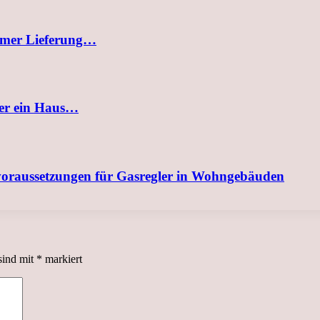
uemer Lieferung…
der ein Haus…
svoraussetzungen für Gasregler in Wohngebäuden
sind mit
*
markiert