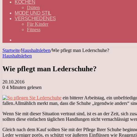
KOCHEN
Diäten
MODE UND STIL
VERSCHIEDENES
Für Kinder
Fitness
Suchen
nach
Startseite
/
Haushaltsleben
/
Wie pflegt man Lederschuhe?
Haushaltsleben
Wie pflegt man Lederschuhe?
20.10.2016
0
4 Minuten gelesen
ein bitterer Arbeitstag, ein unbefrie
fallen.
Allmählich merkt man, dass die Schuhe „irgendwie anders“ sind 
Wenn Sie mit dieser Situation vertraut sind, ist es an der Zeit, sic
sollten diese einfachen täglichen Handlungen nicht vernachlässigt we
Gleich nach dem Kauf sollten Sie mit der Pflege Ihrer Schuhe begin
Leder weniger porös, es schützt vor äußeren Einflüssen wie Reagenzi