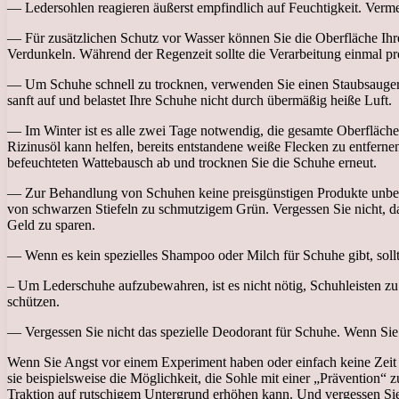
— Ledersohlen reagieren äußerst empfindlich auf Feuchtigkeit. Verme
— Für zusätzlichen Schutz vor Wasser können Sie die Oberfläche Ih
Verdunkeln. Während der Regenzeit sollte die Verarbeitung einmal pro
— Um Schuhe schnell zu trocknen, verwenden Sie einen Staubsauger o
sanft auf und belastet Ihre Schuhe nicht durch übermäßig heiße Luft.
— Im Winter ist es alle zwei Tage notwendig, die gesamte Oberfläch
Rizinusöl kann helfen, bereits entstandene weiße Flecken zu entfern
befeuchteten Wattebausch ab und trocknen Sie die Schuhe erneut.
— Zur Behandlung von Schuhen keine preisgünstigen Produkte unbek
von schwarzen Stiefeln zu schmutzigem Grün. Vergessen Sie nicht, das
Geld zu sparen.
— Wenn es kein spezielles Shampoo oder Milch für Schuhe gibt, sollt
– Um Lederschuhe aufzubewahren, ist es nicht nötig, Schuhleisten zu
schützen.
— Vergessen Sie nicht das spezielle Deodorant für Schuhe. Wenn Sie e
Wenn Sie Angst vor einem Experiment haben oder einfach keine Zeit
sie beispielsweise die Möglichkeit, die Sohle mit einer „Prävention“
Traktion auf rutschigem Untergrund erhöhen kann. Und vergessen Sie 