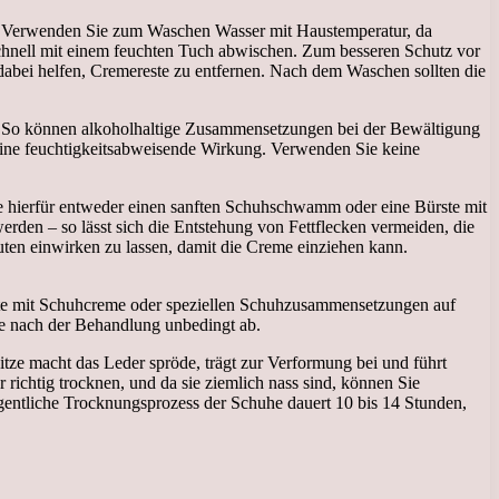
te. Verwenden Sie zum Waschen Wasser mit Haustemperatur, da
schnell mit einem feuchten Tuch abwischen. Zum besseren Schutz vor
abei helfen, Cremereste zu entfernen. Nach dem Waschen sollten die
n. So können alkoholhaltige Zusammensetzungen bei der Bewältigung
eine feuchtigkeitsabweisende Wirkung. Verwenden Sie keine
e hierfür entweder einen sanften Schuhschwamm oder eine Bürste mit
en – so lässt sich die Entstehung von Fettflecken vermeiden, die
uten einwirken zu lassen, damit die Creme einziehen kann.
ate mit Schuhcreme oder speziellen Schuhzusammensetzungen auf
he nach der Behandlung unbedingt ab.
itze macht das Leder spröde, trägt zur Verformung bei und führt
ichtig trocknen, und da sie ziemlich nass sind, können Sie
eigentliche Trocknungsprozess der Schuhe dauert 10 bis 14 Stunden,