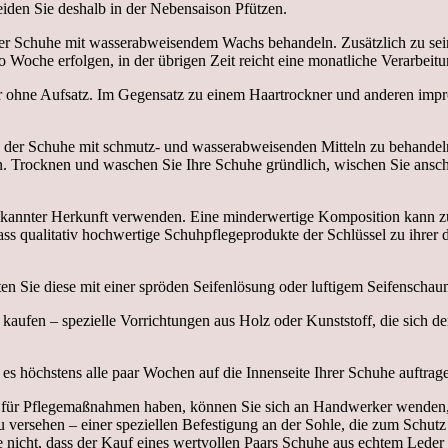
iden Sie deshalb in der Nebensaison Pfützen.
rer Schuhe mit wasserabweisendem Wachs behandeln. Zusätzlich zu sei
 Woche erfolgen, in der übrigen Zeit reicht eine monatliche Verarbeitu
hne Aufsatz. Im Gegensatz zu einem Haartrockner und anderen improvi
e der Schuhe mit schmutz- und wasserabweisenden Mitteln zu behandel
en. Trocknen und waschen Sie Ihre Schuhe gründlich, wischen Sie ansch
annter Herkunft verwenden. Eine minderwertige Komposition kann zu
s qualitativ hochwertige Schuhpflegeprodukte der Schlüssel zu ihrer dau
en Sie diese mit einer spröden Seifenlösung oder luftigem Seifenscha
 kaufen – spezielle Vorrichtungen aus Holz oder Kunststoff, die sich
s höchstens alle paar Wochen auf die Innenseite Ihrer Schuhe auftrage
 für Pflegemaßnahmen haben, können Sie sich an Handwerker wenden, 
 zu versehen – einer speziellen Befestigung an der Sohle, die zum Schu
nicht, dass der Kauf eines wertvollen Paars Schuhe aus echtem Leder ke