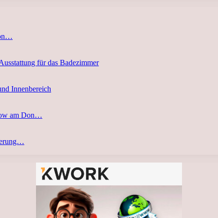
von…
 Ausstattung für das Badezimmer
und Innenbereich
stow am Don…
eferung…