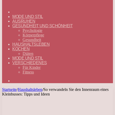
ГЛАВНАЯ
—
MODE UND STIL
DEUTSCH
AUSRUHEN
GESUNDHEIT UND SCHÖNHEIT
Psychologie
Körperpflege
Gesundheit
HAUSHALTSLEBEN
KOCHEN
Diäten
MODE UND STIL
VERSCHIEDENES
Für Kinder
Fitness
Suchen
nach
Startseite
/
Haushaltsleben
/
So verwandeln Sie den Innenraum eines
Kleinbusses: Tipps und Ideen