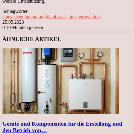
weitere Unterstützung.
Schlagwörter
eines
ideen
innenraum
kleinbusses
tipps
verwandeln
25.05.2023
0
10 Minuten gelesen
Facebook
X
LinkedIn
Tumblr
Pinterest
Reddit
VKontakte
Odnoklassniki
Messenger
Messenger
WhatsApp
Telegram
Viber
ÄHNLICHE ARTIKEL
Geräte und Komponenten für die Erstellung und
den Betrieb von…