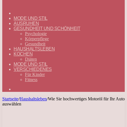
ГЛАВНАЯ
—
MODE UND STIL
DEUTSCH
AUSRUHEN
GESUNDHEIT UND SCHÖNHEIT
Psychologie
Körperpflege
Gesundheit
HAUSHALTSLEBEN
KOCHEN
Diäten
MODE UND STIL
VERSCHIEDENES
Für Kinder
Fitness
Suchen
nach
Startseite
/
Haushaltsleben
/
Wie Sie hochwertiges Motoröl für Ihr Auto
auswählen