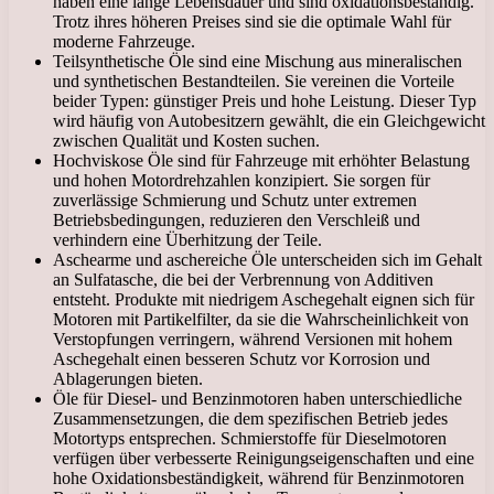
haben eine lange Lebensdauer und sind oxidationsbeständig.
Trotz ihres höheren Preises sind sie die optimale Wahl für
moderne Fahrzeuge.
Teilsynthetische Öle sind eine Mischung aus mineralischen
und synthetischen Bestandteilen. Sie vereinen die Vorteile
beider Typen: günstiger Preis und hohe Leistung. Dieser Typ
wird häufig von Autobesitzern gewählt, die ein Gleichgewicht
zwischen Qualität und Kosten suchen.
Hochviskose Öle sind für Fahrzeuge mit erhöhter Belastung
und hohen Motordrehzahlen konzipiert. Sie sorgen für
zuverlässige Schmierung und Schutz unter extremen
Betriebsbedingungen, reduzieren den Verschleiß und
verhindern eine Überhitzung der Teile.
Aschearme und aschereiche Öle unterscheiden sich im Gehalt
an Sulfatasche, die bei der Verbrennung von Additiven
entsteht. Produkte mit niedrigem Aschegehalt eignen sich für
Motoren mit Partikelfilter, da sie die Wahrscheinlichkeit von
Verstopfungen verringern, während Versionen mit hohem
Aschegehalt einen besseren Schutz vor Korrosion und
Ablagerungen bieten.
Öle für Diesel- und Benzinmotoren haben unterschiedliche
Zusammensetzungen, die dem spezifischen Betrieb jedes
Motortyps entsprechen. Schmierstoffe für Dieselmotoren
verfügen über verbesserte Reinigungseigenschaften und eine
hohe Oxidationsbeständigkeit, während für Benzinmotoren