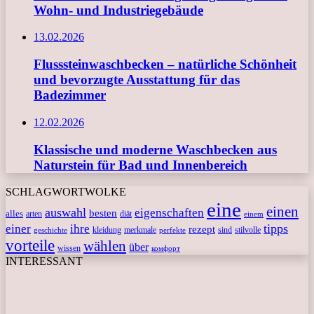
Wohn- und Industriegebäude
13.02.2026
Flusssteinwaschbecken – natürliche Schönheit
und bevorzugte Ausstattung für das
Badezimmer
12.02.2026
Klassische und moderne Waschbecken aus
Naturstein für Bad und Innenbereich
SCHLAGWORTWOLKE
eine
einen
auswahl
eigenschaften
besten
alles
arten
diät
einem
tipps
einer
ihre
rezept
kleidung
merkmale
sind
stilvolle
geschichte
perfekte
vorteile
wählen
über
wissen
комфорт
INTERESSANT