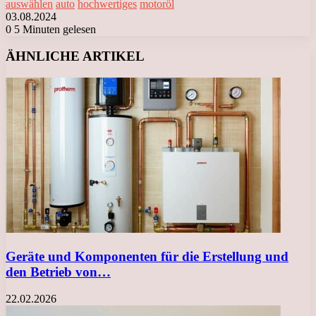
auswählen
auto
hochwertiges
motoröl
03.08.2024
0
5 Minuten gelesen
Facebook
X
LinkedIn
Tumblr
Pinterest
Reddit
VKontakte
Odnoklassniki
Messenger
Messenger
WhatsApp
Telegram
Viber
ÄHNLICHE ARTIKEL
Geräte und Komponenten für die Erstellung und
den Betrieb von…
22.02.2026