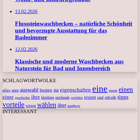
13.02.2026
Flusssteinwaschbecken – natürliche Schönheit
und bevorzugte Ausstattung für das
Badezimmer
12.02.2026
Klassische und moderne Waschbecken aus
Naturstein für Bad und Innenbereich
SCHLAGWORTWOLKE
eine
einen
auswahl
eigenschaften
besten
alles
arten
diät
einem
tipps
einer
ihre
rezept
kleidung
merkmale
sind
stilvolle
geschichte
perfekte
vorteile
wählen
über
wissen
комфорт
INTERESSANT