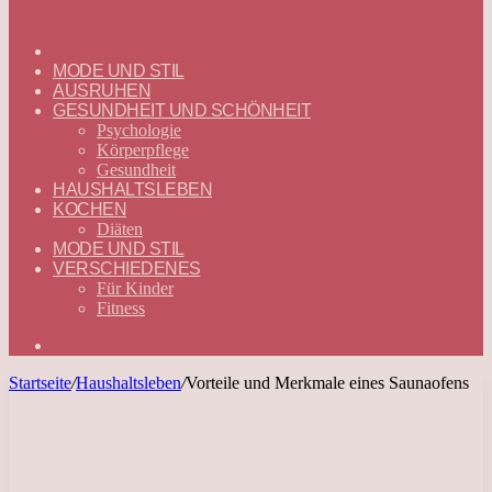
ГЛАВНАЯ
—
MODE UND STIL
DEUTSCH
AUSRUHEN
GESUNDHEIT UND SCHÖNHEIT
Psychologie
Körperpflege
Gesundheit
HAUSHALTSLEBEN
KOCHEN
Diäten
MODE UND STIL
VERSCHIEDENES
Für Kinder
Fitness
Suchen
nach
Startseite
/
Haushaltsleben
/
Vorteile und Merkmale eines Saunaofens