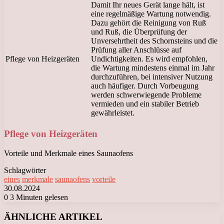
Damit Ihr neues Gerät lange hält, ist
eine regelmäßige Wartung notwendig.
Dazu gehört die Reinigung von Ruß
und Ruß, die Überprüfung der
Unversehrtheit des Schornsteins und die
Prüfung aller Anschlüsse auf
Pflege von Heizgeräten
Undichtigkeiten. Es wird empfohlen,
die Wartung mindestens einmal im Jahr
durchzuführen, bei intensiver Nutzung
auch häufiger. Durch Vorbeugung
werden schwerwiegende Probleme
vermieden und ein stabiler Betrieb
gewährleistet.
Pflege von Heizgeräten
Vorteile und Merkmale eines Saunaofens
Schlagwörter
eines
merkmale
saunaofens
vorteile
30.08.2024
0
3 Minuten gelesen
Facebook
X
LinkedIn
Tumblr
Pinterest
Reddit
VKontakte
Odnoklassniki
Messenger
Messenger
WhatsApp
Telegram
Viber
ÄHNLICHE ARTIKEL