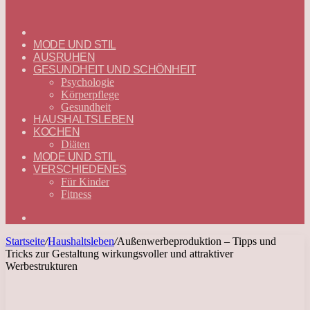
ГЛАВНАЯ
—
MODE UND STIL
DEUTSCH
AUSRUHEN
GESUNDHEIT UND SCHÖNHEIT
Psychologie
Körperpflege
Gesundheit
HAUSHALTSLEBEN
KOCHEN
Diäten
MODE UND STIL
VERSCHIEDENES
Für Kinder
Fitness
Suchen
nach
Startseite
/
Haushaltsleben
/
Außenwerbeproduktion – Tipps und
Tricks zur Gestaltung wirkungsvoller und attraktiver
Werbestrukturen