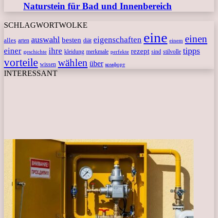
Naturstein für Bad und Innenbereich
SCHLAGWORTWOLKE
eine
einen
auswahl
eigenschaften
besten
alles
arten
diät
einem
tipps
einer
ihre
rezept
kleidung
merkmale
sind
stilvolle
geschichte
perfekte
vorteile
wählen
über
wissen
комфорт
INTERESSANT