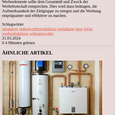
Werbeelemente sollte dem Gesamtstil und Zweck der
Werbebotschaft entsprechen. Dies wird dazu beitragen, die
Aufmerksamkeit der Zielgruppe zu erregen und die Werbung
einprägsamer und effektiver zu machen.
Schlagwörter
attraktiver
außenwerbeproduktion
gestaltung
tipps
tricks
werbestrukturen
wirkungsvoller
21.03.2024
0
4 Minuten gelesen
Facebook
X
LinkedIn
Tumblr
Pinterest
Reddit
VKontakte
Odnoklassniki
Messenger
Messenger
WhatsApp
Telegram
Viber
ÄHNLICHE ARTIKEL