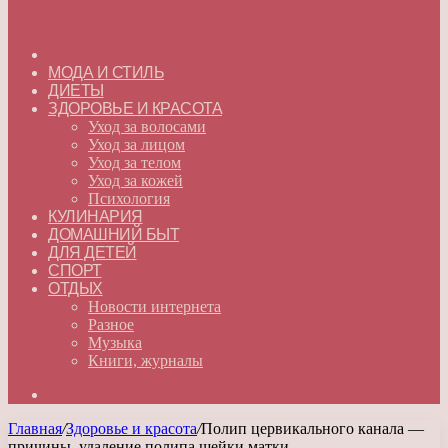
ГЛАВНАЯ
МОДА И СТИЛЬ
ДИЕТЫ
ЗДОРОВЬЕ И КРАСОТА
Уход за волосами
Уход за лицом
Уход за телом
Уход за кожей
Психология
КУЛИНАРИЯ
ДОМАШНИЙ БЫТ
ДЛЯ ДЕТЕЙ
СПОРТ
ОТДЫХ
Новости интернета
Разное
Музыка
Книги, журналы
Искать
Главная
/
Здоровье и красота
/
Полип цервикального канала —
причины, удаление полипа шейки матки