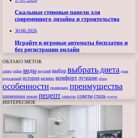
17.07.2026
Скальные стеновые панели для
современного дизайна и строительства
30.06.2026
Играйте в игровые автоматы бесплатно и
без регистрации онлайн
ОБЛАКО МЕТОК
выбрать
диета
виды
выбор
casino
online
вкусный
дома
комфорт
лучшие
история
казино
идеальный
обзор
особенности
преимущества
правильно
рецепт
советы
стиль
применение
ремонт
секреты
услуги
ИНТЕРЕСНОЕ