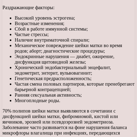
Раздражающие факторы:
Высокий уровень эстрогена;
Возрастные изменения;
Сбой в работе иммунной системы;
Частые стрессы;
Наличие внутриматочной спирали;
Механическое повреждение шейки матки во время
родов; аборт; диагностические процедуры;
Эндокринные нарушения — диабет, ожирение,
дисфункция щитовидной железы;
Хронический эндобактериальный энцефалит,
эндометрит, энтерит, вульвовагинит;
Генетическая предрасположенность;
Частая смена половых партнеров, которые пренебрегают
барьерной контрацепцией;
Ранняя сексуальная активность;
Многоплодные роды.
70% полипов шейки матки выявляются в сочетании с
дисфункцией шейки матки, фибромиомой, кистой или
яичников, эрозией или псевдоэрозией эндометриоза.
Заболевание часто развивается на фоне нарушения баланса
микрофлоры влагалища при инфекциях, передающихся