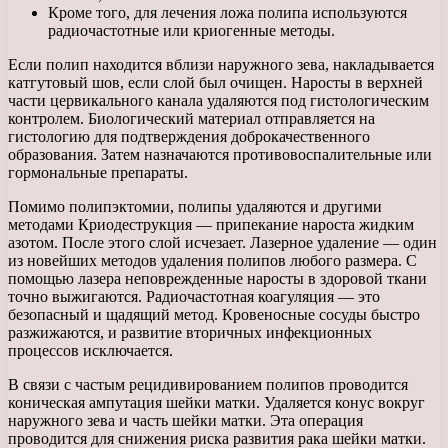
Кроме того, для лечения ложа полипа используются
радиочастотные или криогенные методы.
Если полип находится вблизи наружного зева, накладывается
катгутовый шов, если слой был очищен. Наросты в верхней
части цервикального канала удаляются под гистологическим
контролем. Биологический материал отправляется на
гистологию для подтверждения доброкачественного
образования. Затем назначаются противовоспалительные или
гормональные препараты.
Помимо полипэктомии, полипы удаляются и другими
методами Криодеструкция — припекание нароста жидким
азотом. После этого слой исчезает. Лазерное удаление — один
из новейших методов удаления полипов любого размера. С
помощью лазера неповрежденные наросты в здоровой ткани
точно выжигаются. Радиочастотная коагуляция — это
безопасный и щадящий метод. Кровеносные сосуды быстро
разжижаются, и развитие вторичных инфекционных
процессов исключается.
В связи с частым рецидивированием полипов проводится
коническая ампутация шейки матки. Удаляется конус вокруг
наружного зева и часть шейки матки. Эта операция
проводится для снижения риска развития рака шейки матки.