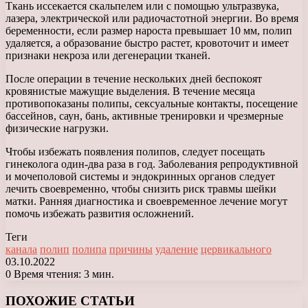
Ткань иссекается скальпелем или с помощью ультразвука,
лазера, электрической или радиочастотной энергии. Во время
беременности, если размер нароста превышает 10 мм, полип
удаляется, а образование быстро растет, кровоточит и имеет
признаки некроза или дегенерации тканей.
После операции в течение нескольких дней беспокоят
кровянистые мажущие выделения. В течение месяца
противопоказаны полипы, сексуальные контакты, посещение
бассейнов, саун, бань, активные тренировки и чрезмерные
физические нагрузки.
Чтобы избежать появления полипов, следует посещать
гинеколога один-два раза в год. Заболевания репродуктивной
и мочеполовой системы и эндокринных органов следует
лечить своевременно, чтобы снизить риск травмы шейки
матки. Ранняя диагностика и своевременное лечение могут
помочь избежать развития осложнений.
Теги
канала
полип
полипа
причины
удаление
цервикального
03.10.2022
0
Время чтения: 3 мин.
Facebook
X
LinkedIn
Tumblr
Pinterest
Reddit
Вконтакте
Одноклассники
Messenger
Messenger
WhatsApp
Telegram
Viber
ПОХОЖИЕ СТАТЬИ