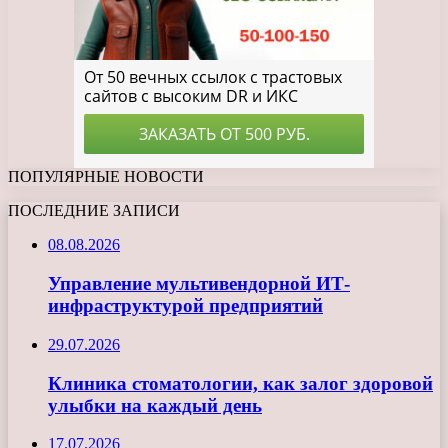
ПОПУЛЯРНЫЕ НОВОСТИ
ПОСЛЕДНИЕ ЗАПИСИ
08.08.2026
Управление мультивендорной ИТ-
инфраструктурой предприятий
29.07.2026
Клиника стоматологии, как залог здоровой
улыбки на каждый день
17.07.2026