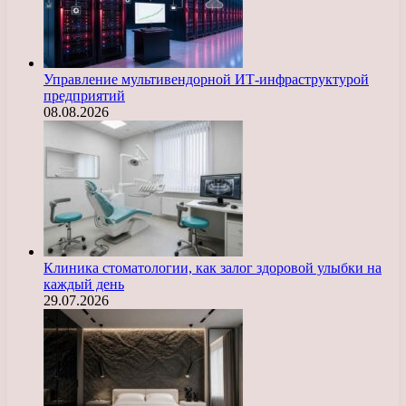
Управление мультивендорной ИТ-инфраструктурой
предприятий
08.08.2026
Клиника стоматологии, как залог здоровой улыбки на
каждый день
29.07.2026