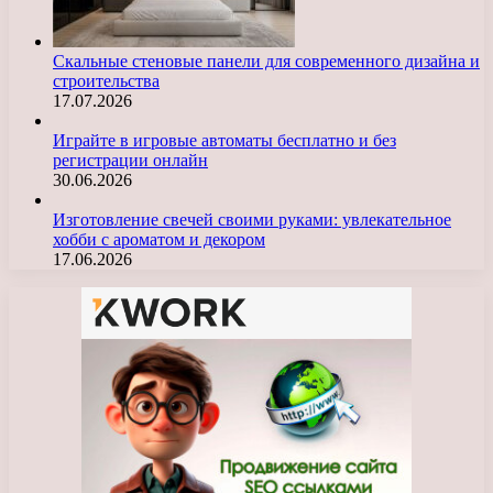
Скальные стеновые панели для современного дизайна и
строительства
17.07.2026
Играйте в игровые автоматы бесплатно и без
регистрации онлайн
30.06.2026
Изготовление свечей своими руками: увлекательное
хобби с ароматом и декором
17.06.2026