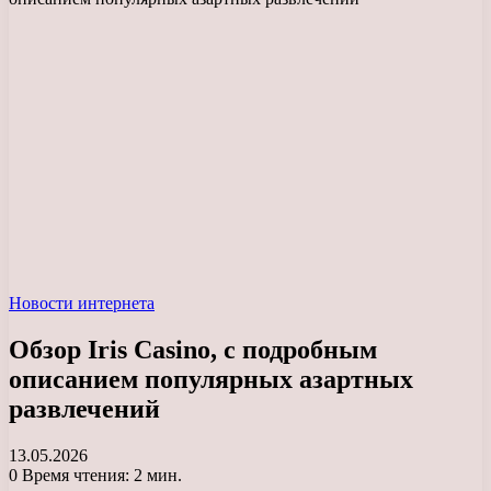
Новости интернета
Обзор Iris Casino, с подробным
описанием популярных азартных
развлечений
13.05.2026
0
Время чтения: 2 мин.