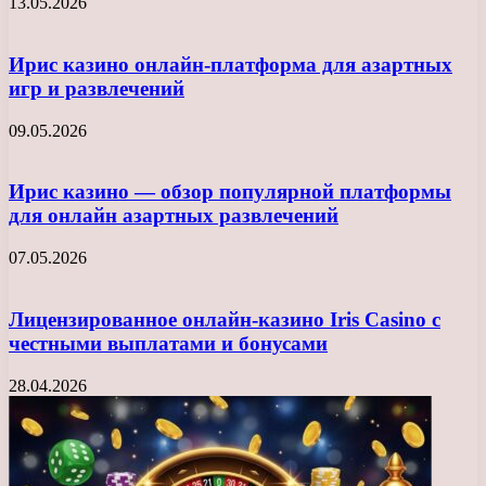
13.05.2026
Ирис казино онлайн-платформа для азартных
игр и развлечений
09.05.2026
Ирис казино — обзор популярной платформы
для онлайн азартных развлечений
07.05.2026
Лицензированное онлайн-казино Iris Casino с
честными выплатами и бонусами
28.04.2026