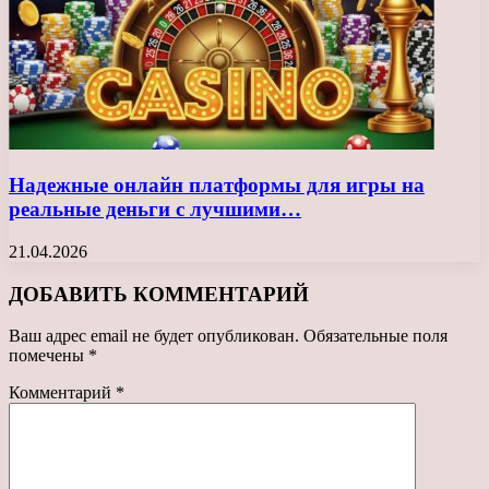
Надежные онлайн платформы для игры на
реальные деньги с лучшими…
21.04.2026
ДОБАВИТЬ КОММЕНТАРИЙ
Ваш адрес email не будет опубликован.
Обязательные поля
помечены
*
Комментарий
*