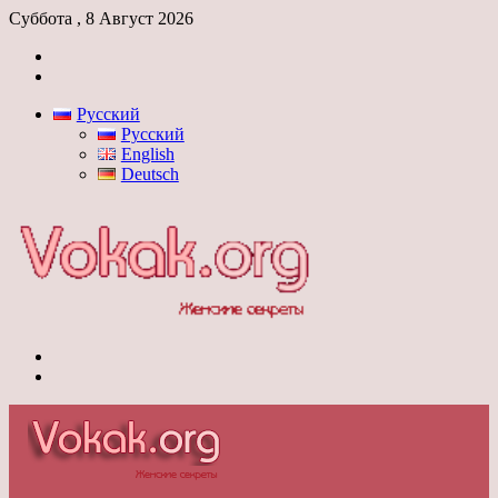
Суббота , 8 Август 2026
Войти
Switch
skin
Русский
Русский
English
Deutsch
Меню
Switch
skin