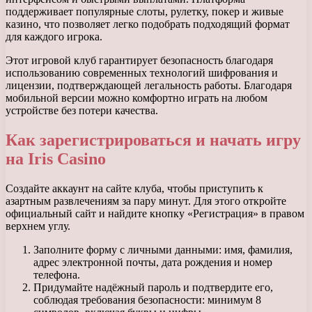
поддерживает популярные слоты, рулетку, покер и живые
казино, что позволяет легко подобрать подходящий формат
для каждого игрока.
Этот игровой клуб гарантирует безопасность благодаря
использованию современных технологий шифрования и
лицензии, подтверждающей легальность работы. Благодаря
мобильной версии можно комфортно играть на любом
устройстве без потери качества.
Как зарегистрироваться и начать игру
на Iris Casino
Создайте аккаунт на сайте клуба, чтобы приступить к
азартным развлечениям за пару минут. Для этого откройте
официальный сайт и найдите кнопку «Регистрация» в правом
верхнем углу.
Заполните форму с личными данными: имя, фамилия,
адрес электронной почты, дата рождения и номер
телефона.
Придумайте надёжный пароль и подтвердите его,
соблюдая требования безопасности: минимум 8