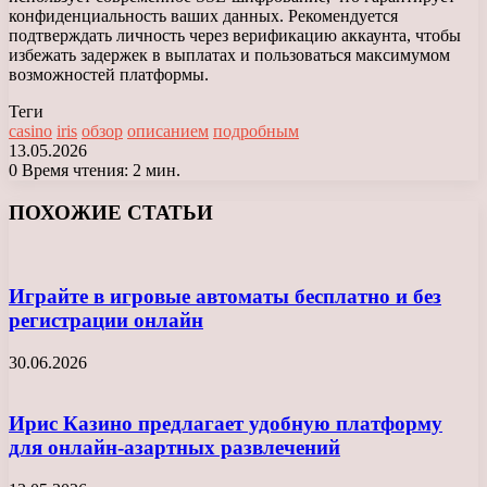
конфиденциальность ваших данных. Рекомендуется
подтверждать личность через верификацию аккаунта, чтобы
избежать задержек в выплатах и пользоваться максимумом
возможностей платформы.
Теги
casino
iris
обзор
описанием
подробным
13.05.2026
0
Время чтения: 2 мин.
Facebook
X
LinkedIn
Tumblr
Pinterest
Reddit
Вконтакте
Одноклассники
Messenger
Messenger
WhatsApp
Telegram
Viber
ПОХОЖИЕ СТАТЬИ
Играйте в игровые автоматы бесплатно и без
регистрации онлайн
30.06.2026
Ирис Казино предлагает удобную платформу
для онлайн-азартных развлечений