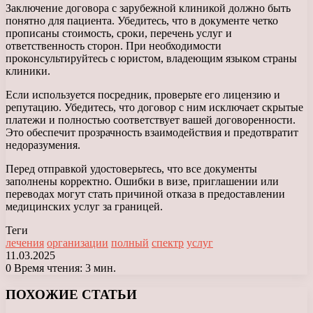
Заключение договора с зарубежной клиникой должно быть
понятно для пациента. Убедитесь, что в документе четко
прописаны стоимость, сроки, перечень услуг и
ответственность сторон. При необходимости
проконсультируйтесь с юристом, владеющим языком страны
клиники.
Если используется посредник, проверьте его лицензию и
репутацию. Убедитесь, что договор с ним исключает скрытые
платежи и полностью соответствует вашей договоренности.
Это обеспечит прозрачность взаимодействия и предотвратит
недоразумения.
Перед отправкой удостоверьтесь, что все документы
заполнены корректно. Ошибки в визе, приглашении или
переводах могут стать причиной отказа в предоставлении
медицинских услуг за границей.
Теги
лечения
организации
полный
спектр
услуг
11.03.2025
0
Время чтения: 3 мин.
Facebook
X
LinkedIn
Tumblr
Pinterest
Reddit
Вконтакте
Одноклассники
Messenger
Messenger
WhatsApp
Telegram
Viber
ПОХОЖИЕ СТАТЬИ