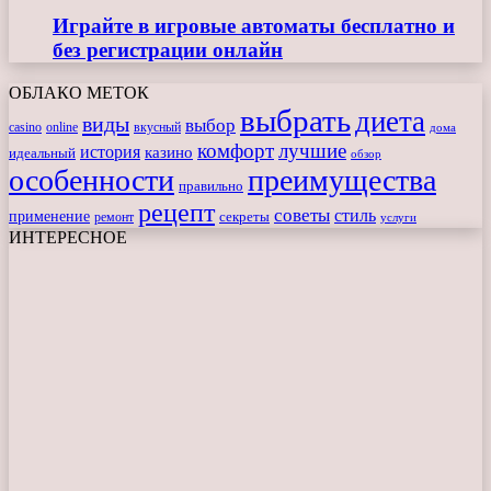
Играйте в игровые автоматы бесплатно и
без регистрации онлайн
ОБЛАКО МЕТОК
выбрать
диета
виды
выбор
casino
online
вкусный
дома
комфорт
лучшие
история
казино
идеальный
обзор
особенности
преимущества
правильно
рецепт
советы
стиль
применение
ремонт
секреты
услуги
ИНТЕРЕСНОЕ